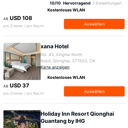
10/10
Hervorragend
1 bewertungen
Kostenloses WLAN
USD 108
AB
Auswählen
pro Zimmer / pro Nacht
xana Hotel
No. 43, Xinghai North
Road, Qionghai, 571500, CN
Karte anzeigen
Kostenloses WLAN
USD 37
AB
Auswählen
pro Zimmer / pro Nacht
Holiday Inn Resort Qionghai
Guantang by IHG