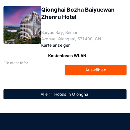
Qionghai Bozha Baiyuewan
Zhenru Hotel
Baiyue Bay, Binhai
Avenue, Qionghai, 571400, CN
Karte anzeigen
Kostenloses WLAN
Für mehr Info:
Auswählen
Alle 11 Hotels in Qionghai