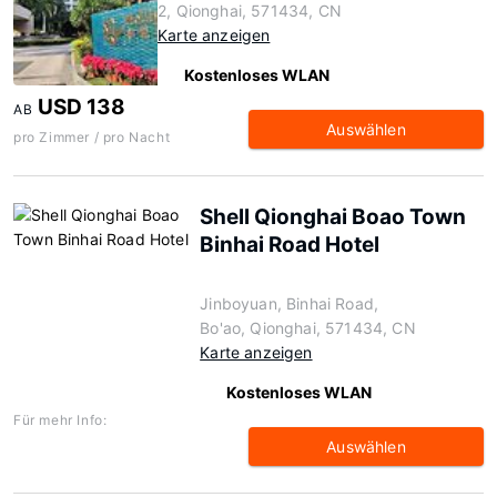
2, Qionghai, 571434, CN
Karte anzeigen
Kostenloses WLAN
USD 138
AB
Auswählen
pro Zimmer / pro Nacht
Shell Qionghai Boao Town
Binhai Road Hotel
Jinboyuan, Binhai Road,
Bo'ao, Qionghai, 571434, CN
Karte anzeigen
Kostenloses WLAN
Für mehr Info:
Auswählen