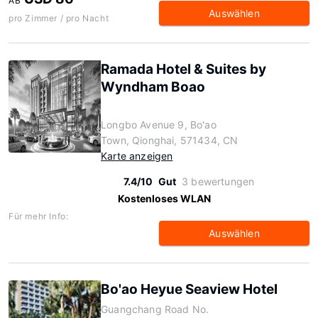
AB
Auswählen
pro Zimmer / pro Nacht
Ramada Hotel & Suites by
Wyndham Boao
Longbo Avenue 9, Bo'ao
Town, Qionghai, 571434, CN
Karte anzeigen
7.4/10
Gut
3 bewertungen
Kostenloses WLAN
Für mehr Info:
Auswählen
Bo'ao Heyue Seaview Hotel
Guangchang Road No.