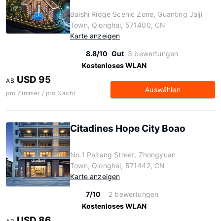
Baishi Ridge Scenic Zone, Guanting Jaiji
Town, Qionghai, 571400, CN
Karte anzeigen
8.8/10
Gut
3 bewertungen
Kostenloses WLAN
USD 95
AB
Auswählen
pro Zimmer / pro Nacht
Citadines Hope City Boao
No.1 Paitang Street, Zhongyuan
Town, Qionghai, 571442, CN
Karte anzeigen
7/10
2 bewertungen
Kostenloses WLAN
USD 86