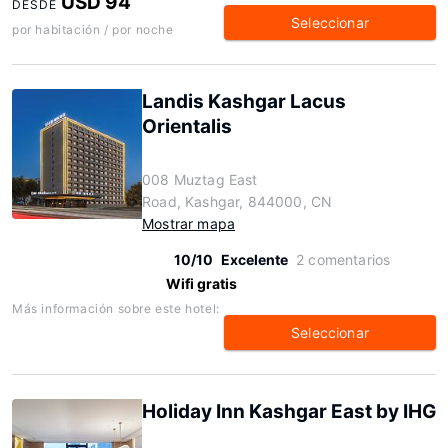
USD 94
DESDE
Seleccionar
por habitación / por noche
Landis Kashgar Lacus
Orientalis
008 Muztag East
Road, Kashgar, 844000, CN
Mostrar mapa
10/10
Excelente
2 comentarios
Wifi gratis
Más información sobre este hotel:
Seleccionar
Holiday Inn Kashgar East by IHG