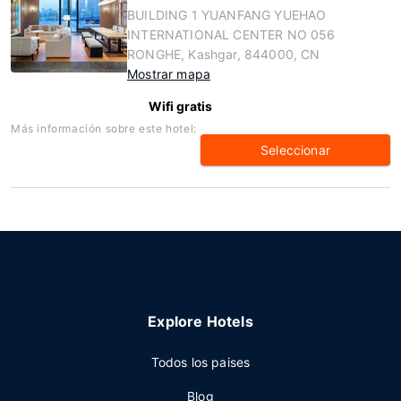
BUILDING 1 YUANFANG YUEHAO
INTERNATIONAL CENTER NO 056
RONGHE, Kashgar, 844000, CN
Mostrar mapa
Wifi gratis
Más información sobre este hotel:
Seleccionar
Explore Hotels
Todos los paises
Blog