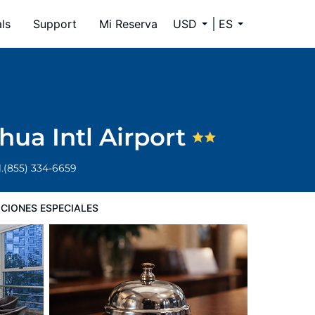
ls
Support
Mi Reserva
USD
ES
a Intl Airport
.
(855) 334-6659
CIONES ESPECIALES