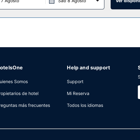
 7 Agosto
Sáb 8 Agosto
Ver disponi
otelsOne
Help and support
S
uienes Somos
Support
ropietarios de hotel
Mi Reserva
reguntas más frecuentes
Todos los idiomas