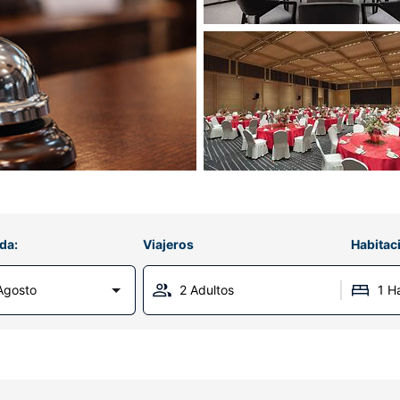
da:
Viajeros
Habitac
Agosto
2 Adultos
1 H