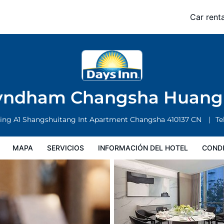
ha Huanghua Intl Airport
Car renta
formación del hotel
Condiciones especiales
yndham Changsha Huanghu
lding A1 Shangshuitang Int Apartment
Changsha
410137
CN
Tel
MAPA
SERVICIOS
INFORMACIÓN DEL HOTEL
CONDI