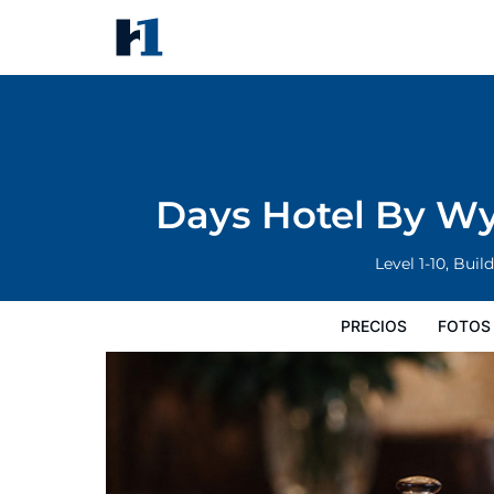
Days Hotel By Wyndham Changs
Precios
Fotos
Mapa
Servicios
In
Days Hotel By W
Level 1-10, Bui
PRECIOS
FOTOS