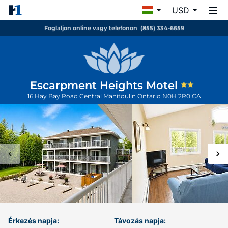
USD
Foglaljon online vagy telefonon
(855) 334-6659
Escarpment Heights Motel
16 Hay Bay Road
Central Manitoulin
Ontario
N0H 2R0
CA
Érkezés napja:
Távozás napja: