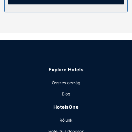
sötétítőfüggöny, valamint takarítás naponta.
Az ingatlanhoz tartozó felszereltség
Hogy tejesen ellazuljon és kikapcsoljon, gyönyörködjön
a(z) terasz és a(z) kert nyújtotta kilátásban. Az egyéb
szolgáltatások és létesítmények közé tartozik a(z)
ingyenes wifihozzáférés. A motel kiegészítő szolgáltatásai
között szerepelnek a következők: televízió a közös
helyiségekben, kirándulás/belépőjegyek foglalása és
piknikező hely.
Étterem
Explore Hotels
Ha megéheznél, Escarpment Heights Motel a helyi snack
Összes ország
bár/delikát kínálatával tud szolgálni.
Egyéb felszereltség
Blog
A recepció meghatározott órákban tart nyitva. Az autóval
HotelsOne
érkező vendégek számára ingyenes egyéni parkolás
biztosított a helyszínen.
Rólunk
Hotel tulajdonosok