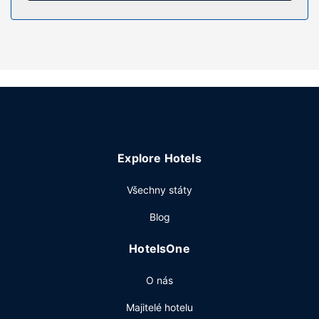
Terasa a zahrada nabízí krásný výhled a k nabídce hotelu
patří také bezdrátový internet zdarma. Součástí vybavení
jsou také televize ve společných prostorách, pomoc s
rezervací výletů/vstupenek a prostory pro piknik.
Restaurace
Něco dobrého k zakousnutí vám nabídne snack bar /
lahůdky.
Další vybavení
Recepce má omezenou provozní dobu. Přímo v areálu je
Explore Hotels
hostům k dispozici samostatné parkování zdarma.
Všechny státy
Blog
HotelsOne
O nás
Majitelé hotelu