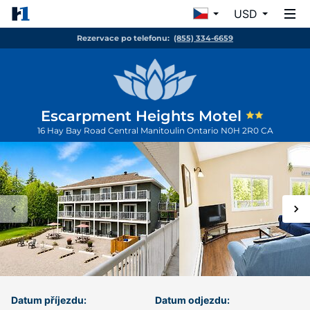
USD
Rezervace po telefonu:
(855) 334-6659
Escarpment Heights Motel
16 Hay Bay Road
Central Manitoulin
Ontario
N0H 2R0
CA
Datum příjezdu:
Datum odjezdu: