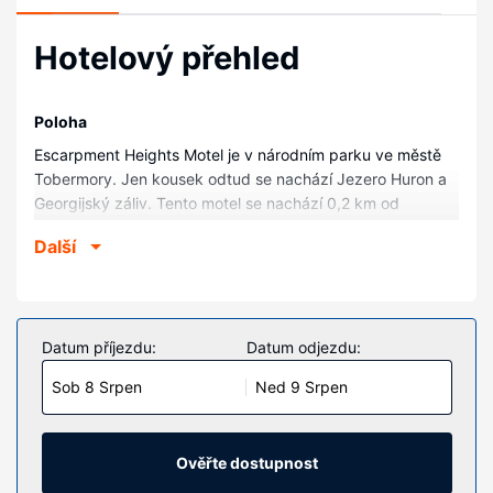
Hotelový přehled
Poloha
Escarpment Heights Motel je v národním parku ve městě
Tobermory. Jen kousek odtud se nachází Jezero Huron a
Georgijský záliv. Tento motel se nachází 0,2 km od
Podvodní národní park Fathom Five National Marine Park a
Další
2,9 km od Maják Big Tub.
Pokoje
V jednom z 26 klimatizovaných pokojů, k jejichž vybavení
patří DVD přehrávač, se budete cítit jako doma.
Datum příjezdu:
Datum odjezdu:
Bezdrátový internet zdarma vám zajistí spojení se světem
Sob 8 Srpen
Ned 9 Srpen
a televize, která nabízí kabelové kanály, dobrou zábavu.
Další užitečné vybavení a služby: ventilátor a závěsy/
žaluzie. Úklid pokojů se provádí denně.
Ověřte dostupnost
Vybavení nemovitosti