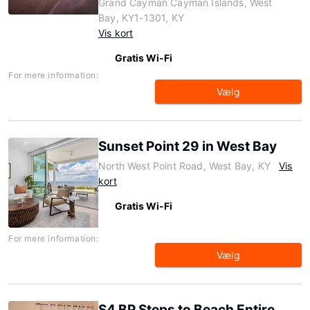
Grand Cayman Cayman Islands, West
Bay, KY1-1301, KY
Vis kort
Gratis Wi-Fi
For mere information:
Vælg
Sunset Point 29 in West Bay
North West Point Road, West Bay, KY
Vis
kort
Gratis Wi-Fi
For mere information:
Vælg
S4 BP Steps to Beach Entire