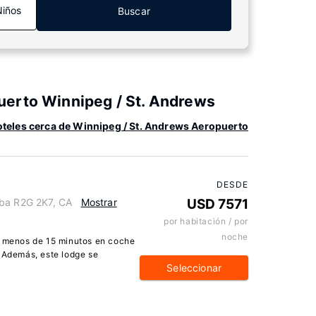
Niños
Buscar
uerto Winnipeg / St. Andrews
teles cerca de Winnipeg / St. Andrews Aeropuerto
DESDE
oba R2G 2K7, CA
Mostrar
USD 7571
por habitación / por
noche
a menos de 15 minutos en coche
. Además, este lodge se
Seleccionar