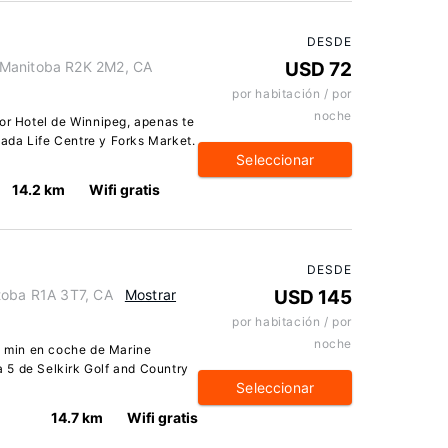
DESDE
 Manitoba R2K 2M2, CA
USD 72
por habitación / por
noche
tor Hotel de Winnipeg, apenas te
ada Life Centre y Forks Market.
Seleccionar
14.2 km
Wifi gratis
DESDE
toba R1A 3T7, CA
Mostrar
USD 145
por habitación / por
noche
 4 min en coche de Marine
 5 de Selkirk Golf and Country
Seleccionar
14.7 km
Wifi gratis