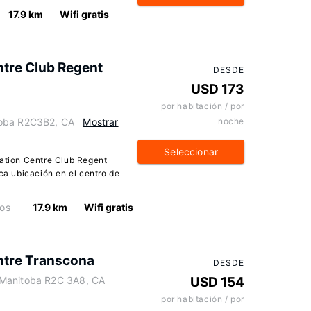
17.9 km
Wifi gratis
ntre Club Regent
DESDE
USD 173
por habitación / por
toba R2C3B2, CA
Mostrar
noche
Seleccionar
nation Centre Club Regent
ica ubicación en el centro de
os
17.9 km
Wifi gratis
ntre Transcona
DESDE
 Manitoba R2C 3A8, CA
USD 154
por habitación / por