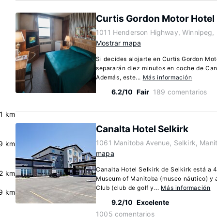
Curtis Gordon Motor Hotel
1011 Henderson Highway, Winnipeg,
Mostrar mapa
Si decides alojarte en Curtis Gordon Mo
separarán diez minutos en coche de Can
Además, este...
Más información
6.2/10
Fair
189 comentarios
.1 km
Canalta Hotel Selkirk
1061 Manitoba Avenue, Selkirk, Mani
.9 km
mapa
Canalta Hotel Selkirk de Selkirk está a
.2 km
Museum of Manitoba (museo náutico) y a
Club (club de golf y...
Más información
9 km
9.2/10
Excelente
1005 comentarios