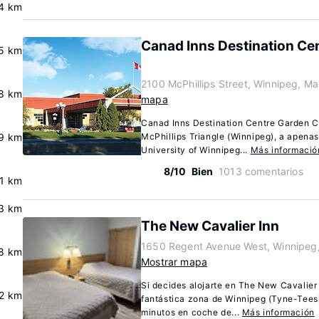
.4 km
Canad Inns Destination Ce
.5 km
2100 McPhillips Street, Winnipeg, M
.8 km
mapa
Canad Inns Destination Centre Garden Ci
.9 km
McPhillips Triangle (Winnipeg), a apena
University of Winnipeg...
Más informació
8/10
Bien
1013 comentarios
.1 km
.3 km
The New Cavalier Inn
1650 Regent Avenue West, Winnipeg
.8 km
Mostrar mapa
Si decides alojarte en The New Cavalier 
.2 km
fantástica zona de Winnipeg (Tyne-Tees
minutos en coche de...
Más información