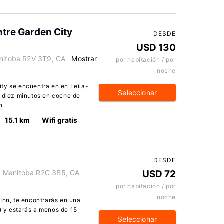
ntre Garden City
DESDE
USD 130
anitoba R2V 3T9, CA
Mostrar
por habitación / por
noche
ty se encuentra en en Leila-
Seleccionar
s diez minutos en coche de
n
15.1 km
Wifi gratis
DESDE
, Manitoba R2C 3B5, CA
USD 72
por habitación / por
noche
Inn, te encontrarás en una
) y estarás a menos de 15
Seleccionar