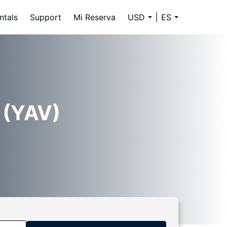
ntals
Support
Mi Reserva
USD
ES
 (YAV)