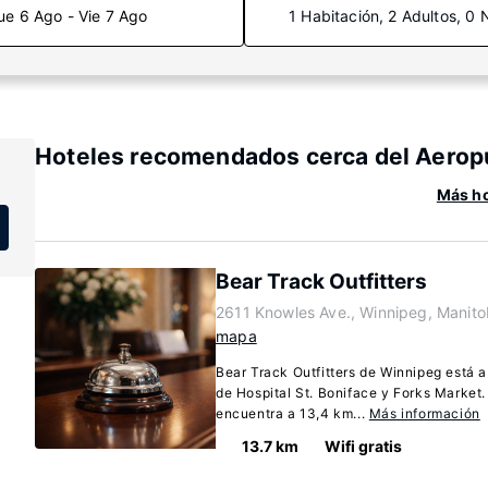
ue 6 Ago - Vie 7 Ago
1 Habitación, 2 Adultos, 0 
Hoteles recomendados cerca del Aerop
Más ho
Bear Track Outfitters
2611 Knowles Ave., Winnipeg, Manit
mapa
Bear Track Outfitters de Winnipeg está 
de Hospital St. Boniface y Forks Market
encuentra a 13,4 km...
Más información
13.7 km
Wifi gratis