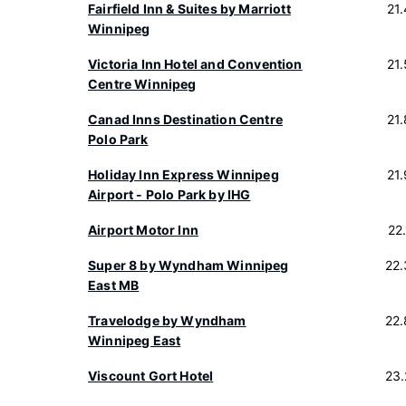
Fairfield Inn & Suites by Marriott
21
Winnipeg
Victoria Inn Hotel and Convention
21
Centre Winnipeg
Canad Inns Destination Centre
21
Polo Park
Holiday Inn Express Winnipeg
21
Airport - Polo Park by IHG
Airport Motor Inn
22
Super 8 by Wyndham Winnipeg
22
East MB
Travelodge by Wyndham
22
Winnipeg East
Viscount Gort Hotel
23