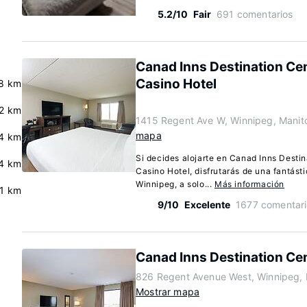
5.2/10
Fair
691 comentarios
Canad Inns Destination Ce
Casino Hotel
.8 km
2 km
1415 Regent Ave W, Winnipeg, Mani
mapa
4 km
Si decides alojarte en Canad Inns Desti
4 km
Casino Hotel, disfrutarás de una fantást
Winnipeg, a solo...
Más información
.1 km
9/10
Excelente
1677 comentari
Canad Inns Destination Ce
826 Regent Avenue West, Winnipeg,
Mostrar mapa