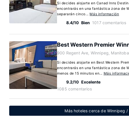
Si decides alojarte en Canad Inns Desti
encontrarás en una fantástica zona de 
separarán cinco...
Más información
8.4/10
Bien
1017 comentarios
Best Western Premier Winn
900 Regent Ave, Winnipeg, Manitob
Si decides alojarte en Best Western Prem
encontrarás en una fantástica zona de W
menos de 15 minutos en...
Más informac
9.2/10
Excelente
1085 comentarios
Más hoteles cerca de Winnipeg /