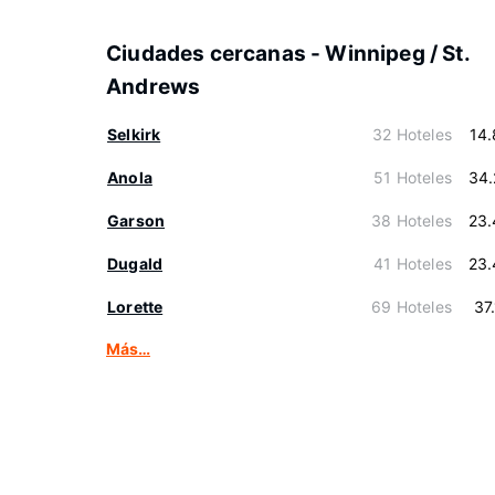
Ciudades cercanas - Winnipeg / St.
Andrews
Selkirk
32 Hoteles
14
Anola
51 Hoteles
34.
Garson
38 Hoteles
23.
Dugald
41 Hoteles
23.
Lorette
69 Hoteles
37
Más…