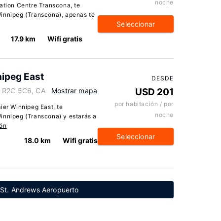
noche
nation Centre Transcona, te
Winnipeg (Transcona), apenas te
Seleccionar
17.9 km
Wifi gratis
ipeg East
DESDE
a R2C 5C6, CA
Mostrar mapa
USD 201
por habitación / por
ier Winnipeg East, te
noche
innipeg (Transcona) y estarás a
ión
Seleccionar
18.0 km
Wifi gratis
 St. Andrews Aeropuerto