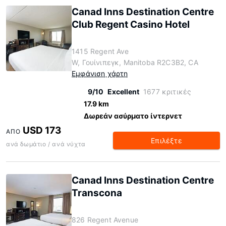
Canad Inns Destination Centre
Club Regent Casino Hotel
1415 Regent Ave
W, Γουίνιπεγκ, Manitoba R2C3B2, CA
Εμφάνιση χάρτη
9/10
Excellent
1677 κριτικές
17.9 km
Δωρεάν ασύρματο ίντερνετ
USD 173
ΑΠΌ
Επιλέξτε
ανά δωμάτιο / ανά νύχτα
Canad Inns Destination Centre
Transcona
826 Regent Avenue