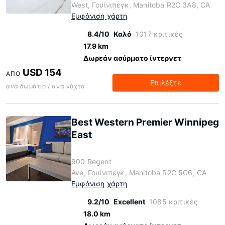
West, Γουίνιπεγκ, Manitoba R2C 3A8, CA
Εμφάνιση χάρτη
8.4/10
Καλό
1017 κριτικές
17.9 km
Δωρεάν ασύρματο ίντερνετ
USD 154
ΑΠΌ
Επιλέξτε
ανά δωμάτιο / ανά νύχτα
Best Western Premier Winnipeg
East
900 Regent
Ave, Γουίνιπεγκ, Manitoba R2C 5C6, CA
Εμφάνιση χάρτη
9.2/10
Excellent
1085 κριτικές
18.0 km