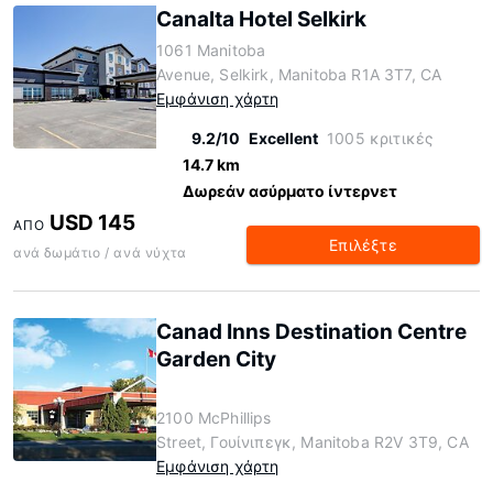
Canalta Hotel Selkirk
1061 Manitoba
Avenue, Selkirk, Manitoba R1A 3T7, CA
Εμφάνιση χάρτη
9.2/10
Excellent
1005 κριτικές
14.7 km
Δωρεάν ασύρματο ίντερνετ
USD 145
ΑΠΌ
Επιλέξτε
ανά δωμάτιο / ανά νύχτα
Canad Inns Destination Centre
Garden City
2100 McPhillips
Street, Γουίνιπεγκ, Manitoba R2V 3T9, CA
Εμφάνιση χάρτη