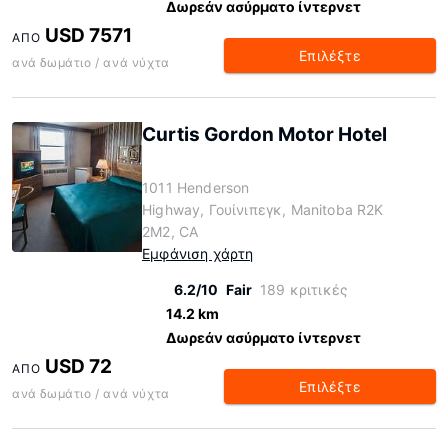
Δωρεάν ασύρματο ίντερνετ
USD 7571
ΑΠΌ
Επιλέξτε
ανά δωμάτιο / ανά νύχτα
Curtis Gordon Motor Hotel
1011 Henderson
Highway, Γουίνιπεγκ, Manitoba R2K
2M2, CA
Εμφάνιση χάρτη
6.2/10
Fair
189 κριτικές
14.2 km
Δωρεάν ασύρματο ίντερνετ
USD 72
ΑΠΌ
Επιλέξτε
ανά δωμάτιο / ανά νύχτα