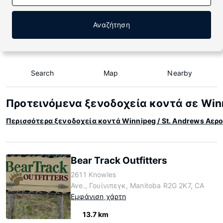
Αναζήτηση
Search
Map
Nearby
Προτεινόμενα ξενοδοχεία κοντά σε Winn
Περισσότερα ξενοδοχεία κοντά Winnipeg / St. Andrews Αερ
Bear Track Outfitters
2611 Knowles
Ave., Γουίνιπεγκ, Manitoba R2G 2K7, CA
Εμφάνιση χάρτη
13.7 km