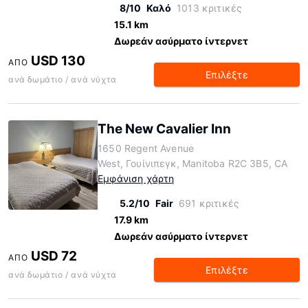
8/10
Καλό
1013 κριτικές
15.1 km
Δωρεάν ασύρματο ίντερνετ
USD 130
ΑΠΌ
Επιλέξτε
ανά δωμάτιο / ανά νύχτα
The New Cavalier Inn
1650 Regent Avenue
West, Γουίνιπεγκ, Manitoba R2C 3B5, CA
Εμφάνιση χάρτη
5.2/10
Fair
691 κριτικές
17.9 km
Δωρεάν ασύρματο ίντερνετ
USD 72
ΑΠΌ
Επιλέξτε
ανά δωμάτιο / ανά νύχτα