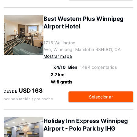
Best Western Plus Winnipeg
Airport Hotel
1715 Wellington
Ave, Winnipeg, Manitoba R3H0G1, CA
Mostrar mapa
7.4/10
Bien
1484 comentarios
2.7 km
Wifi gratis
USD 168
DESDE
Seleccionar
por habitación / por noche
Holiday Inn Express Winnipeg
Airport - Polo Park by IHG