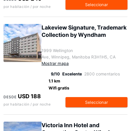
Seleccionar
por habitación / por noche
Lakeview Signature, Trademark
Collection by Wyndham
1999 Wellington
Ave, Winnipeg, Manitoba R3H1H5, CA
Mostrar mapa
9/10
Excelente
2800 comentarios
1.1 km
Wifi gratis
USD 188
DESDE
Seleccionar
por habitación / por noche
Victoria Inn Hotel and