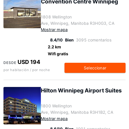
Convention Centre Winnipeg
1808 Wellington
Ave, Winnipeg, Manitoba R3H0G3, CA
Mostrar mapa
8.4/10
Bien
3095 comentarios
2.2 km
Wifi gratis
USD 194
DESDE
Seleccionar
por habitación / por noche
Hilton Winnipeg Airport Suites
1800 Wellington
Ave, Winnipeg, Manitoba R3H1B2, CA
Mostrar mapa
8.6/10
Bien
1001 comentarios