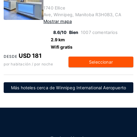
1740 Ellice
Ave, Winnipeg, Manitoba R3H0B3, CA
Mostrar mapa
8.6/10
Bien
1007 comentarios
2.9 km
Wifi gratis
USD 181
DESDE
Seleccionar
por habitación / por noche
Más hoteles cerca de Winnipeg International Aeropuerto