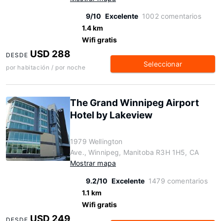
9/10
Excelente
1002 comentarios
1.4 km
Wifi gratis
USD 288
DESDE
Seleccionar
por habitación / por noche
The Grand Winnipeg Airport
Hotel by Lakeview
1979 Wellington
Ave., Winnipeg, Manitoba R3H 1H5, CA
Mostrar mapa
9.2/10
Excelente
1479 comentarios
1.1 km
Wifi gratis
USD 249
DESDE