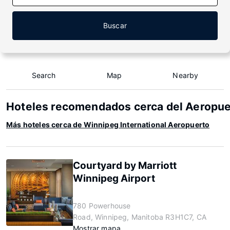
Buscar
Search
Map
Nearby
Hoteles recomendados cerca del Aeropuer
Más hoteles cerca de Winnipeg International Aeropuerto
Courtyard by Marriott
Winnipeg Airport
780 Powerhouse
Road, Winnipeg, Manitoba R3H1C7, CA
Mostrar mapa