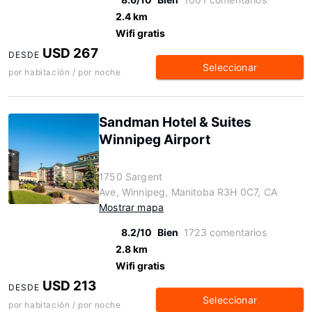
2.4 km
Wifi gratis
USD 267
DESDE
Seleccionar
por habitación / por noche
Sandman Hotel & Suites
Winnipeg Airport
1750 Sargent
Ave, Winnipeg, Manitoba R3H 0C7, CA
Mostrar mapa
8.2/10
Bien
1723 comentarios
2.8 km
Wifi gratis
USD 213
DESDE
Seleccionar
por habitación / por noche