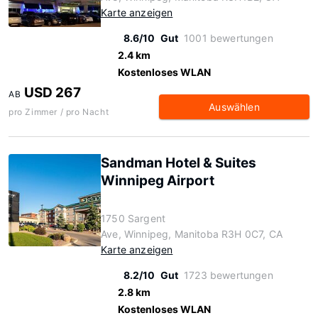
Karte anzeigen
8.6/10
Gut
1001 bewertungen
2.4 km
Kostenloses WLAN
USD 267
AB
Auswählen
pro Zimmer / pro Nacht
Sandman Hotel & Suites
Winnipeg Airport
1750 Sargent
Ave, Winnipeg, Manitoba R3H 0C7, CA
Karte anzeigen
8.2/10
Gut
1723 bewertungen
2.8 km
Kostenloses WLAN