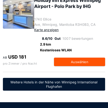
Holiday Inn Express Winnipeg
Airport - Polo Park by IHG
1740 Ellice
Ave, Winnipeg, Manitoba R3H0B3, CA
Karte anzeigen
8.6/10
Gut
1007 bewertungen
2.9 km
Kostenloses WLAN
USD 181
AB
Auswählen
pro Zimmer / pro Nacht
Weitere Hotels in der Nähe von Winnipeg International
Flughafen