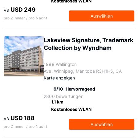
Kostenloses WLAN
USD 249
AB
Auswählen
pro Zimmer / pro Nacht
Lakeview Signature, Trademark
Collection by Wyndham
1999 Wellington
Ave, Winnipeg, Manitoba R3H1H5, CA
Karte anzeigen
9/10
Hervorragend
2800 bewertungen
1.1 km
Kostenloses WLAN
USD 188
AB
Auswählen
pro Zimmer / pro Nacht