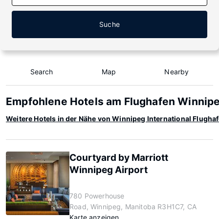
Suche
Search
Map
Nearby
Empfohlene Hotels am Flughafen Winnipeg
Weitere Hotels in der Nähe von Winnipeg International Flugha
Courtyard by Marriott
Winnipeg Airport
780 Powerhouse
Road, Winnipeg, Manitoba R3H1C7, CA
Karte anzeigen