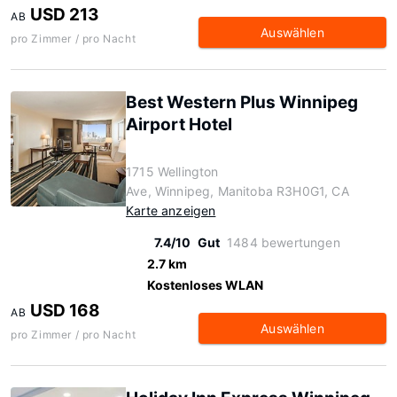
USD 213
AB
Auswählen
pro Zimmer / pro Nacht
Best Western Plus Winnipeg
Airport Hotel
1715 Wellington
Ave, Winnipeg, Manitoba R3H0G1, CA
Karte anzeigen
7.4/10
Gut
1484 bewertungen
2.7 km
Kostenloses WLAN
USD 168
AB
Auswählen
pro Zimmer / pro Nacht