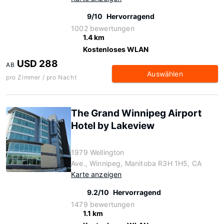
9/10
Hervorragend
1002 bewertungen
1.4 km
Kostenloses WLAN
USD 288
AB
Auswählen
pro Zimmer / pro Nacht
The Grand Winnipeg Airport
Hotel by Lakeview
1979 Wellington
Ave., Winnipeg, Manitoba R3H 1H5, CA
Karte anzeigen
9.2/10
Hervorragend
1479 bewertungen
1.1 km