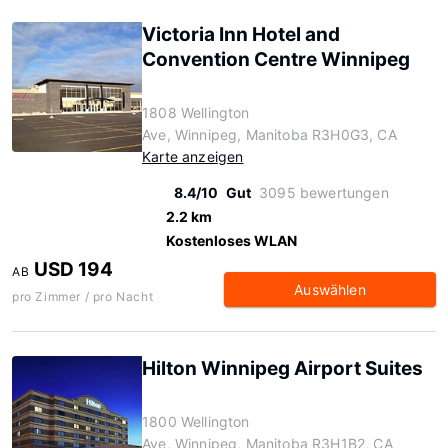
Victoria Inn Hotel and
Convention Centre Winnipeg
1808 Wellington
Ave, Winnipeg, Manitoba R3H0G3, CA
Karte anzeigen
8.4/10
Gut
3095 bewertungen
2.2 km
Kostenloses WLAN
USD 194
AB
Auswählen
pro Zimmer / pro Nacht
Hilton Winnipeg Airport Suites
1800 Wellington
Ave, Winnipeg, Manitoba R3H1B2, CA