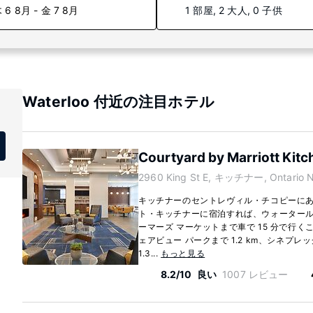
 6 8月 - 金 7 8月
1 部屋, 2 大人, 0 子供
Waterloo 付近の注目ホテル
Courtyard by Marriott Kitc
2960 King St E, キッチナー, Ontario 
キッチナーのセントレヴィル・チコピーにあ
ト・キッチナーに宿泊すれば、ウォータール
ーマーズ マーケットまで車で 15 分で行
ェアビュー パークまで 1.2 km、シネプ
1.3...
もっと見る
8.2/10
良い
1007 レビュー