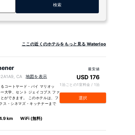
検索
ここの近くのホテルをもっと見る Waterloo
hener
最安値
N2A1A9, CA
地図を表示
USD 176
1泊ごとの1室料金 / 1泊
るコートヤード・バイ マリオッ
ー大学、セント ジェイコブス ファ
選択
くことができます。 このホテルは、フ
レックス・シネマズ・キッチナーまで
4.9 km
WiFi (無料)