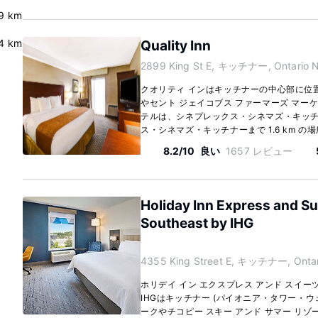
.9 km
4 km
Quality Inn
2899 King St E, キッチナー, Ontario N
クオリティ インはキッチナーの中心部に位
やセント ジェイコブス ファーマーズ マーケ
テルは、シネプレックス・シネマズ・キッチナ
ス・シネマズ・キッチナーまで 1.6 km の場
8.2/10
良い
1657 レビュー
Holiday Inn Express and Su
Southeast by IHG
4355 King Street E, キッチナー, Ontar
ホリデイ イン エクスプレス アンド スイーツ
IHGはキッチナー (パイオニア・タワー・ウ
ークやチコピー スキー アンド サマー リゾ