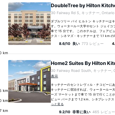
DoubleTree by Hilton Kitch
30 Fairway Rd S, キッチナー, Ontario
ダブルツリー バイ ヒルトン キッチナーは
す。ウォータールー大学やセント ジェイコブ
車で 15 分です。 このホテルは、フェアビュ
クス・シネマズ・キッチナーまで 1.1 km の
8.6/10
良い
773 レビュー
4
.0 km
Home2 Suites By Hilton Ki
30 Fairway Road South, キッチナー, O
表示
キッチナーのセントレヴィル・チコピーにある
キッチナーに宿泊すれば、ウォータールー大
5 km
ーズ マーケットまで車で 15 分で行くこ
ビュー パークまで 1.2 km、シネプレック
0 km
っと見る
.7 km
9.2/10
非常に良い
465 レビュ