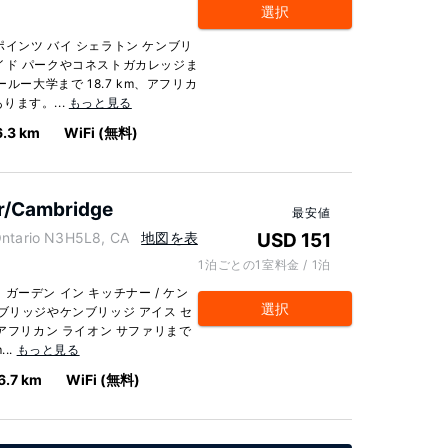
選択
インツ バイ シェラトン ケンブリ
イド パークやコネストガカレッジま
ルー大学まで 18.7 km、アフリカ
ります。...
もっと見る
6.3 km
WiFi (無料)
er/Cambridge
最安値
tario N3H5L8, CA
地図を表
USD 151
1泊ごとの1室料金 / 1泊
ーデン イン キッチナー / ケン
選択
ブリッジやケンブリッジ アイス セ
アフリカン ライオン サファリまで
..
もっと見る
6.7 km
WiFi (無料)