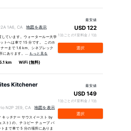
最安値
2A 1A6, CA
地図を表示
USD 122
1泊ごとの1室料金 / 1泊
置しています。ウォータールー大学
ットへは車で 15 分です。 このホ
選択
ーまで 1.6 km、シネプレック
所にあります。...
もっと見る
5.1 km
WiFi (無料)
ites Kitchener
最安値
USD 149
1泊ごとの1室料金 / 1泊
io N2P 2E9, CA
地図を表示
選択
 キッチナー サウスイースト by
ェスト) の、チコピー チューブ パ
ートまで車で 5 分の場所にありま