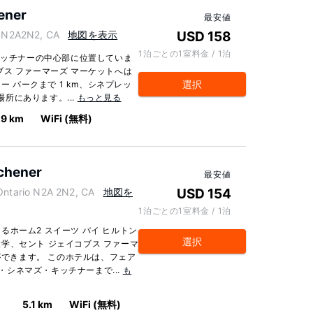
ener
最安値
 N2A2N2, CA
地図を表示
USD 158
1泊ごとの1室料金 / 1泊
キッチナーの中心部に位置していま
ス ファーマーズ マーケットへは
選択
ー パークまで 1 km、シネプレッ
場所にあります。...
もっと見る
.9 km
WiFi (無料)
tchener
最安値
ntario N2A 2N2, CA
地図を
USD 154
1泊ごとの1室料金 / 1泊
ホーム2 スイーツ バイ ヒルトン
選択
学、セント ジェイコブス ファーマ
とができます。 このホテルは、フェア
ス・シネマズ・キッチナーまで...
も
ー
5.1 km
WiFi (無料)