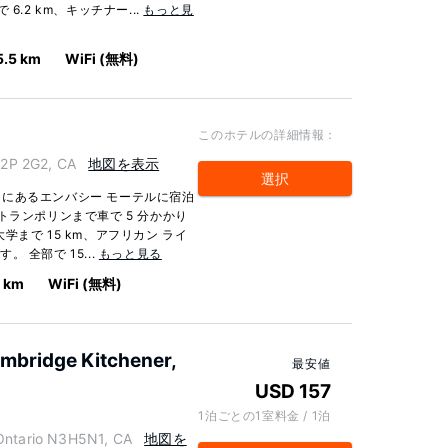
.2 km、キッチナー...
もっと見
5.5 km
WiFi (無料)
このホテルの詳細情報：
2P 2G2, CA
地図を表示
選択
にあるエンバシー モーテルに宿泊
トランポリンまで車で 5 分かかり
まで 15 km、アフリカン ライ
。 全部で 15...
もっと見る
6 km
WiFi (無料)
ambridge Kitchener,
最安値
USD 157
1泊ごとの1室料金 / 1泊
ntario N3H5N1, CA
地図を