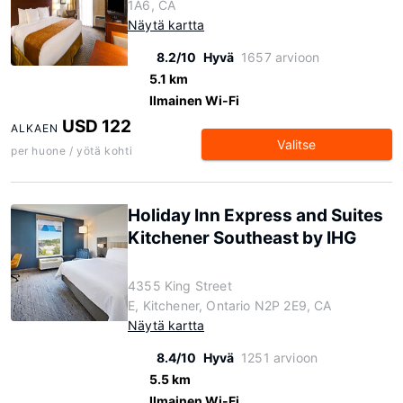
1A6, CA
Näytä kartta
8.2/10
Hyvä
1657 arvioon
5.1 km
Ilmainen Wi-Fi
USD 122
ALKAEN
Valitse
per huone / yötä kohti
Holiday Inn Express and Suites
Kitchener Southeast by IHG
4355 King Street
E, Kitchener, Ontario N2P 2E9, CA
Näytä kartta
8.4/10
Hyvä
1251 arvioon
5.5 km
Ilmainen Wi-Fi