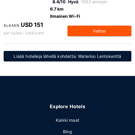
8.4/10
Hyvä
1002 arvioon
6.7 km
Ilmainen Wi-Fi
USD 151
ALKAEN
Valitse
per huone / yötä kohti
Lisää hotelleja lähellä kohdetta: Waterloo Lentokenttä
Explore Hotels
Kaikki maat
Blog