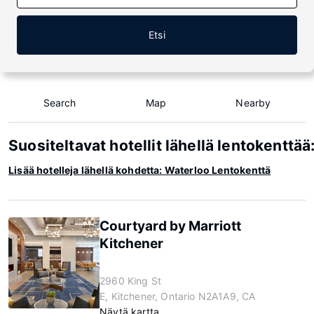
Etsi
Search
Map
Nearby
Suositeltavat hotellit lähellä lentokenttä
Lisää hotelleja lähellä kohdetta: Waterloo Lentokenttä
Courtyard by Marriott
Kitchener
2960 King St
E, Kitchener, Ontario N2A1A9, CA
Näytä kartta