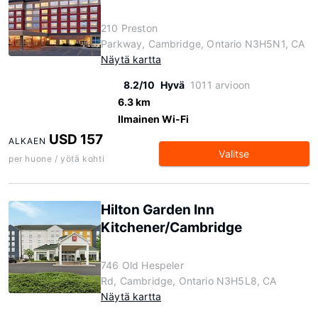
210 Preston
Parkway, Cambridge, Ontario N3H5N1, CA
Näytä kartta
8.2/10
Hyvä
1011 arvioon
6.3 km
Ilmainen Wi-Fi
USD 157
ALKAEN
Valitse
per huone / yötä kohti
Hilton Garden Inn
Kitchener/Cambridge
746 Old Hespeler
Rd, Cambridge, Ontario N3H5L8, CA
Näytä kartta