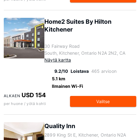
Home2 Suites By Hilton
Kitchener
30 Fairway Road
South, Kitchener, Ontario N2A 2N2, CA
Näytä kartta
9.2/10
Loistava
465 arvioon
5.1 km
Ilmainen Wi-Fi
USD 154
ALKAEN
Valitse
per huone / yötä kohti
Quality Inn
2899 King St E, Kitchener, Ontario N2A