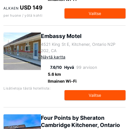
USD 149
ALKAEN
Valitse
per huone / yötä kohti
Embassy Motel
4521 King St E, Kitchener, Ontario N2P
2G2, CA
Näytä kartta
7.6/10
Hyvä
99 arvioon
5.6 km
Ilmainen Wi-Fi
Lisätietoja tästä hotellista:
Valitse
Four Points by Sheraton
Cambridge Kitchener, Ontario