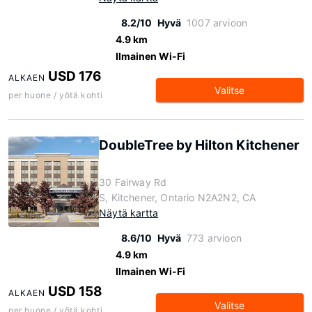
8.2/10
Hyvä
1007 arvioon
4.9 km
Ilmainen Wi-Fi
USD 176
ALKAEN
Valitse
per huone / yötä kohti
DoubleTree by Hilton Kitchener
30 Fairway Rd
S, Kitchener, Ontario N2A2N2, CA
Näytä kartta
8.6/10
Hyvä
773 arvioon
4.9 km
Ilmainen Wi-Fi
USD 158
ALKAEN
Valitse
per huone / yötä kohti