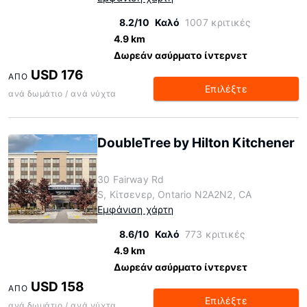
8.2/10
Καλό
1007 κριτικές
4.9 km
Δωρεάν ασύρματο ίντερνετ
USD 176
ΑΠΌ
Επιλέξτε
ανά δωμάτιο / ανά νύχτα
DoubleTree by Hilton Kitchener
30 Fairway Rd
S, Κίτσενερ, Ontario N2A2N2, CA
Εμφάνιση χάρτη
8.6/10
Καλό
773 κριτικές
4.9 km
Δωρεάν ασύρματο ίντερνετ
USD 158
ΑΠΌ
Επιλέξτε
ανά δωμάτιο / ανά νύχτα