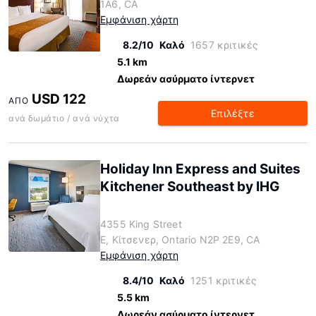
1A6, CA
Εμφάνιση χάρτη
8.2/10
Καλό
1657 κριτικές
5.1 km
Δωρεάν ασύρματο ίντερνετ
USD 122
ΑΠΌ
Επιλέξτε
ανά δωμάτιο / ανά νύχτα
Holiday Inn Express and Suites
Kitchener Southeast by IHG
4355 King Street
E, Κίτσενερ, Ontario N2P 2E9, CA
Εμφάνιση χάρτη
8.4/10
Καλό
1251 κριτικές
5.5 km
Δωρεάν ασύρματο ίντερνετ