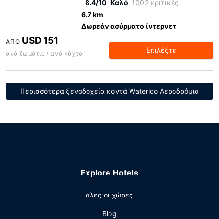
8.4/10
Καλό
1002 κριτικές
6.7 km
Δωρεάν ασύρματο ίντερνετ
USD 151
ΑΠΌ
Επιλέξτε
ανά δωμάτιο / ανά νύχτα
Περισσότερα ξενοδοχεία κοντά Waterloo Αεροδρόμιο
Explore Hotels
όλες οι χώρες
Blog