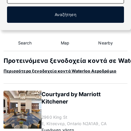
Αναζήτηση
Search
Map
Nearby
Προτεινόμενα ξενοδοχεία κοντά σε Wat
Περισσότερα ξενοδοχεία κοντά Waterloo Αεροδρόμιο
Courtyard by Marriott
Kitchener
2960 King St
E, Κίτσενερ, Ontario N2A1A9, CA
Εμφάνιση χάρτη