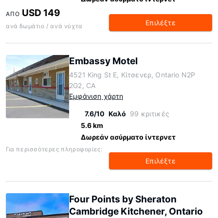
USD 149
ΑΠΌ
Επιλέξτε
ανά δωμάτιο / ανά νύχτα
Embassy Motel
4521 King St E, Κίτσενερ, Ontario N2P
2G2, CA
Εμφάνιση χάρτη
7.6/10
Καλό
99 κριτικές
5.6 km
Δωρεάν ασύρματο ίντερνετ
Για περισσότερες πληροφορίες:
Επιλέξτε
Four Points by Sheraton
Cambridge Kitchener, Ontario