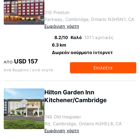
210 Preston
Parkway, Cambridge, Ontario N3H5N1, CA
Εμφάνιση χάρτη
8.2/10
Καλό
1011 κριτικές
6.3 km
Δωρεάν ασύρματο ίντερνετ
USD 157
ΑΠΌ
Επιλέξτε
ανά δωμάτιο / ανά νύχτα
Hilton Garden Inn
Kitchener/Cambridge
746 Old Hespeler
Rd, Cambridge, Ontario N3H5L8, CA
Εμφάνιση χάρτη