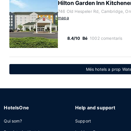
Hilton Garden Inn Kitchen
746 Old Hespeler Rd, Cambridge, O
mapa
8.4/10
Bé
1002 comentaris
Més hotels a prop Wate
HotelsOne
Help and support
Qui som?
Support