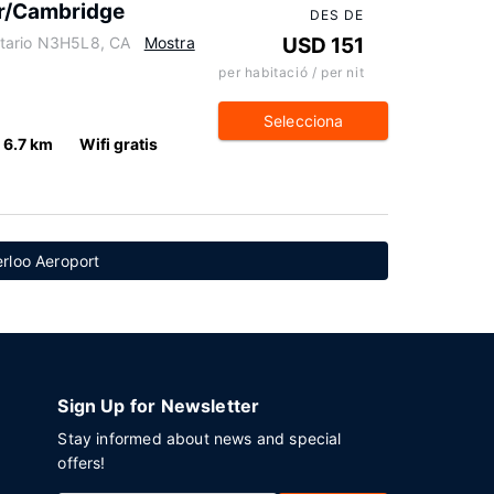
er/Cambridge
DES DE
ntario N3H5L8, CA
Mostra
USD 151
per habitació / per nit
Selecciona
6.7 km
Wifi gratis
rloo Aeroport
Sign Up for Newsletter
Stay informed about news and special
offers!