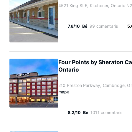
4521 King St E, Kitchener, Ontario N
7.6/10
Bé
99 comentaris
5.
Four Points by Sheraton C
Ontario
210 Preston Parkway, Cambridge, O
mapa
8.2/10
Bé
1011 comentaris