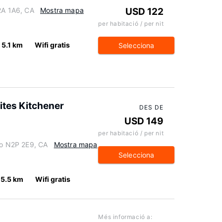
2A 1A6, CA
Mostra mapa
USD 122
per habitació / per nit
5.1 km
Wifi gratis
Selecciona
ites Kitchener
DES DE
USD 149
per habitació / per nit
io N2P 2E9, CA
Mostra mapa
Selecciona
5.5 km
Wifi gratis
Més informació a: