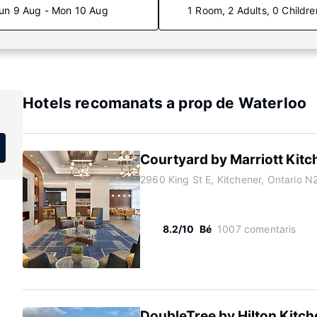
un 9 Aug - Mon 10 Aug
1 Room, 2 Adults, 0 Childre
Hotels recomanats a prop de Waterloo
Courtyard by Marriott Kitc
2960 King St E, Kitchener, Ontario 
8.2/10
Bé
1007 comentaris
DoubleTree by Hilton Kitch