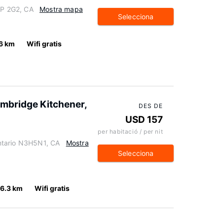
2P 2G2, CA
Mostra mapa
Selecciona
6 km
Wifi gratis
ambridge Kitchener,
DES DE
USD 157
per habitació / per nit
ntario N3H5N1, CA
Mostra
Selecciona
6.3 km
Wifi gratis