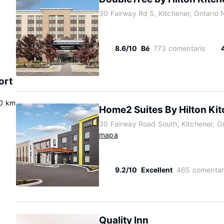
30 Fairway Rd S, Kitchener, Ontario
8.6/10
Bé
773 comentaris
ort
.0 km
Home2 Suites By Hilton Ki
30 Fairway Road South, Kitchener, O
mapa
9.2/10
Excellent
465 comentar
Quality Inn