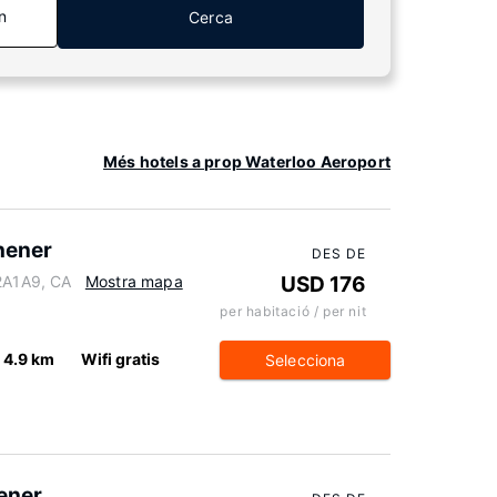
n
Cerca
Més hotels a prop Waterloo Aeroport
hener
DES DE
N2A1A9, CA
Mostra mapa
USD 176
per habitació / per nit
4.9 km
Wifi gratis
Selecciona
ener