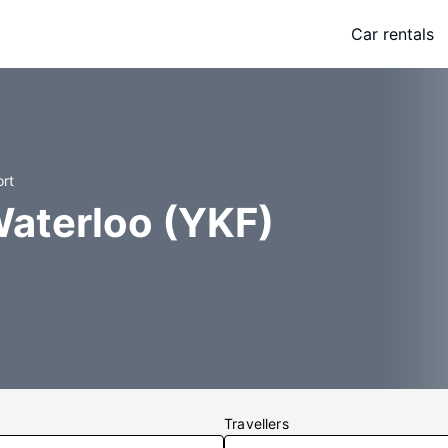
Car rentals
ort
Waterloo (YKF)
Travellers