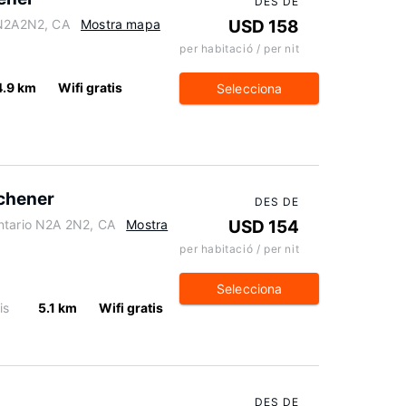
DES DE
 N2A2N2, CA
Mostra mapa
USD 158
per habitació / per nit
4.9 km
Wifi gratis
Selecciona
tchener
DES DE
ntario N2A 2N2, CA
Mostra
USD 154
per habitació / per nit
Selecciona
is
5.1 km
Wifi gratis
DES DE