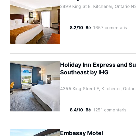
2899 King St E, Kitchener, Ontario N
8.2/10
Bé
1657 comentaris
Holiday Inn Express and Su
Southeast by IHG
4355 King Street E, Kitchener, Ontar
8.4/10
Bé
1251 comentaris
Embassy Motel