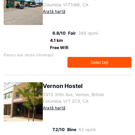
Columbia V1T5W8, CA
Arată hartă
6.8/10
Fair
244 opinii
4.1 km
Free Wifi
Pentru mai multe informaţii:
Selectaţi
Vernon Hostel
3315 30th Ave, Vernon, British
Columbia V1T 2C9, CA
Arată hartă
7.2/10
Bine
62 opinii