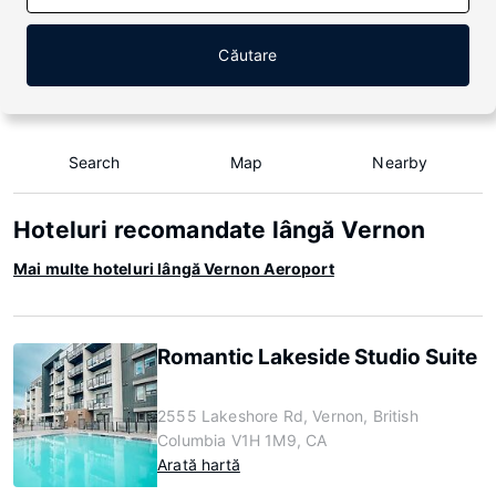
Căutare
Search
Map
Nearby
Hoteluri recomandate lângă Vernon
Mai multe hoteluri lângă Vernon Aeroport
Romantic Lakeside Studio Suite
2555 Lakeshore Rd, Vernon, British
Columbia V1H 1M9, CA
Arată hartă