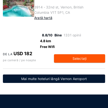
3914 - 32nd st, Vernon, British
Columbia V1T 5P1, CA
Arată hartă
8.8/10
Bine
1331 opinii
4.8 km
Free Wifi
USD 182
DE LA
Selectaţi
pe cameră / pe noapte
Mai multe hoteluri lângă Vernon Aeroport