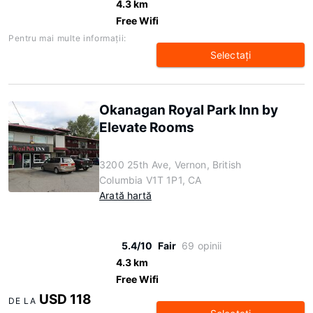
4.3 km
Free Wifi
Pentru mai multe informaţii:
Selectaţi
Okanagan Royal Park Inn by
Elevate Rooms
3200 25th Ave, Vernon, British
Columbia V1T 1P1, CA
Arată hartă
5.4/10
Fair
69 opinii
4.3 km
Free Wifi
USD 118
DE LA