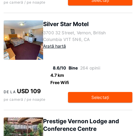
Selectaţi
pe cameră / pe noapte
Silver Star Motel
3700 32 Street, Vernon, British
Columbia V1T 5N6, CA
Arată hartă
8.6/10
Bine
264 opinii
4.7 km
Free Wifi
USD 109
DE LA
Selectaţi
pe cameră / pe noapte
Prestige Vernon Lodge and
Conference Centre