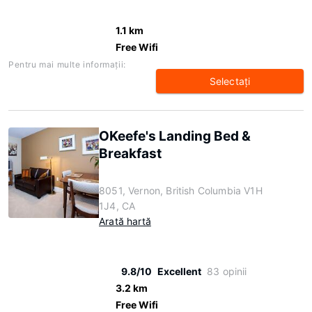
1.1 km
Free Wifi
Pentru mai multe informaţii:
Selectaţi
OKeefe's Landing Bed &
Breakfast
8051, Vernon, British Columbia V1H
1J4, CA
Arată hartă
9.8/10
Excellent
83 opinii
3.2 km
Free Wifi