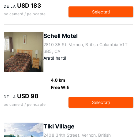
USD 183
DE LA
Selectaţi
pe cameră / pe noapte
Schell Motel
2810 35 St, Vernon, British Columbia V1T
6B5, CA
Arată hartă
4.0 km
Free Wifi
USD 98
DE LA
Selectaţi
pe cameră / pe noapte
Tiki Village
2408 34th Street, Vernon, British