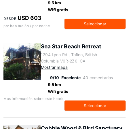
9.5 km
Wifi gratis
USD 603
DESDE
Seleccionar
por habitación / por noche
Sea Star Beach Retreat
1294 Lynn Rd., Tofino, British
Columbia V0R-2Z0, CA
Mostrar mapa
9/10
Excelente
40 comentarios
9.5 km
Wifi gratis
Más información sobre este hotel:
Seleccionar
Cobble Wood & Bird Sanctuary