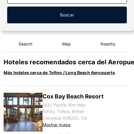
Buscar
Search
Map
Nearby
Hoteles recomendados cerca del Aeropuer
Más hoteles cerca de Tofino / Long Beach Aeropuerto
Cox Bay Beach Resort
1431 Pacific Rim Hwy
Tofino, Tofino, British
Columbia V0R2Z0, CA
Mostrar mapa