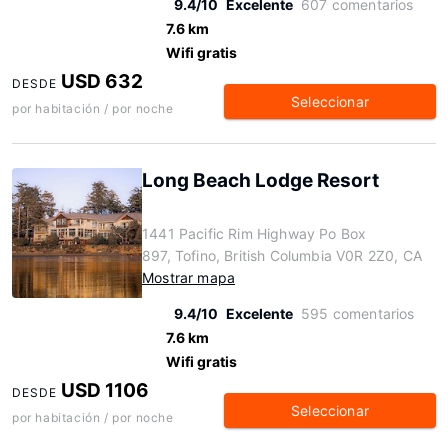
9.4/10
Excelente
607 comentarios
7.6 km
Wifi gratis
USD 632
DESDE
Seleccionar
por habitación / por noche
Long Beach Lodge Resort
1441 Pacific Rim Highway Po Box
897, Tofino, British Columbia V0R 2Z0, CA
Mostrar mapa
9.4/10
Excelente
595 comentarios
7.6 km
Wifi gratis
USD 1106
DESDE
Seleccionar
por habitación / por noche