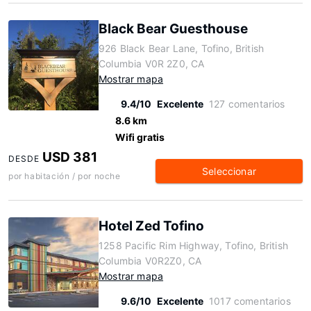
Black Bear Guesthouse
926 Black Bear Lane, Tofino, British
Columbia V0R 2Z0, CA
Mostrar mapa
9.4/10
Excelente
127 comentarios
8.6 km
Wifi gratis
USD 381
DESDE
Seleccionar
por habitación / por noche
Hotel Zed Tofino
1258 Pacific Rim Highway, Tofino, British
Columbia V0R2Z0, CA
Mostrar mapa
9.6/10
Excelente
1017 comentarios