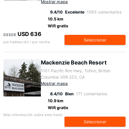
Mostrar mapa
9.4/10
Excelente
1095 comentarios
10.5 km
Wifi gratis
USD 636
DESDE
Seleccionar
por habitación / por noche
Mackenzie Beach Resort
1101 Pacific Rim Hwy, Tofino, British
Columbia V0R 2Z0, CA
Mostrar mapa
8.4/10
Bien
171 comentarios
10.9 km
Wifi gratis
Más información sobre este hotel:
Seleccionar