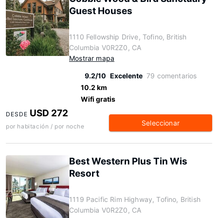
Guest Houses
1110 Fellowship Drive, Tofino, British
Columbia V0R2Z0, CA
Mostrar mapa
9.2/10
Excelente
79 comentarios
10.2 km
Wifi gratis
USD 272
DESDE
Seleccionar
por habitación / por noche
Best Western Plus Tin Wis
Resort
1119 Pacific Rim Highway, Tofino, British
Columbia V0R2Z0, CA