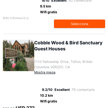
9/10
Excellent
40 comentaris
9.5 km
Wifi gratis
Més informació a:
Selecciona
Cobble Wood & Bird Sanctuary
Guest Houses
1110 Fellowship Drive, Tofino, British
Columbia V0R2Z0, CA
Mostra mapa
9.2/10
Excellent
79 comentaris
10.2 km
Wifi gratis