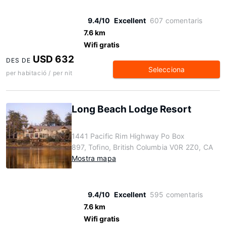
9.4/10
Excellent
607 comentaris
7.6 km
Wifi gratis
USD 632
DES DE
Selecciona
per habitació / per nit
Long Beach Lodge Resort
1441 Pacific Rim Highway Po Box
897, Tofino, British Columbia V0R 2Z0, CA
Mostra mapa
9.4/10
Excellent
595 comentaris
7.6 km
Wifi gratis