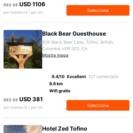
USD 1106
DES DE
Selecciona
per habitació / per nit
Black Bear Guesthouse
926 Black Bear Lane, Tofino, British
Columbia V0R 2Z0, CA
Mostra mapa
9.4/10
Excellent
127 comentaris
8.6 km
Wifi gratis
USD 381
DES DE
Selecciona
per habitació / per nit
Hotel Zed Tofino