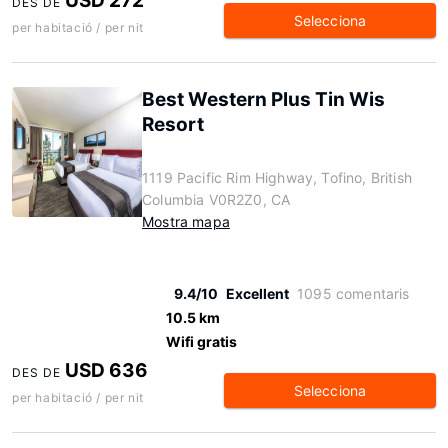
USD 272
DES DE
Selecciona
per habitació / per nit
Best Western Plus Tin Wis
Resort
1119 Pacific Rim Highway, Tofino, British
Columbia V0R2Z0, CA
Mostra mapa
9.4/10
Excellent
1095 comentaris
10.5 km
Wifi gratis
USD 636
DES DE
Selecciona
per habitació / per nit