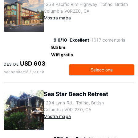
1258 Pacific Rim Highway, Tofino, British
Columbia V0R2Z0, CA
Mostra mapa
9.6/10
Excellent
1017 comentaris
9.5 km
Wifi gratis
USD 603
DES DE
Selecciona
per habitació / per nit
Sea Star Beach Retreat
1294 Lynn Rd., Tofino, British
Columbia V0R-2Z0, CA
Mostra mapa