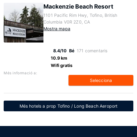
Mackenzie Beach Resort
1101 Pacific Rim Hwy, Tofino, British
Columbia V0R 2Z0, CA
Mostra mapa
8.4/10
Bé
171 comentaris
10.9 km
Wifi gratis
Més informació a:
Selecciona
Més hotels a prop Tofino / Long Beach Aeroport