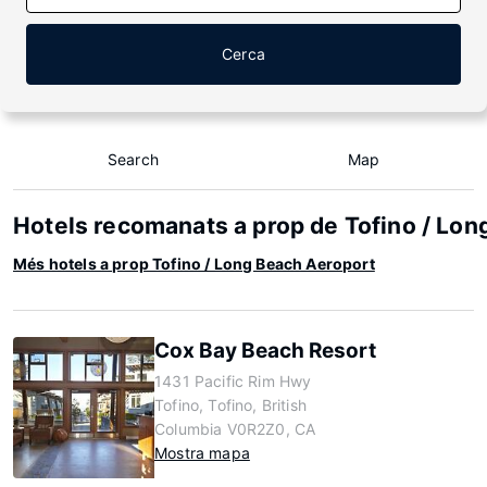
Cerca
Search
Map
Hotels recomanats a prop de Tofino / Lon
Més hotels a prop Tofino / Long Beach Aeroport
Cox Bay Beach Resort
1431 Pacific Rim Hwy
Tofino, Tofino, British
Columbia V0R2Z0, CA
Mostra mapa