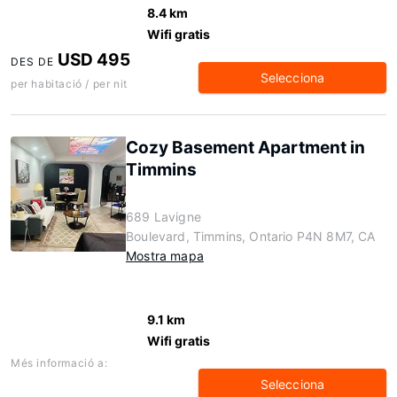
8.4 km
Wifi gratis
USD 495
DES DE
Selecciona
per habitació / per nit
Cozy Basement Apartment in
Timmins
689 Lavigne
Boulevard, Timmins, Ontario P4N 8M7, CA
Mostra mapa
9.1 km
Wifi gratis
Més informació a:
Selecciona