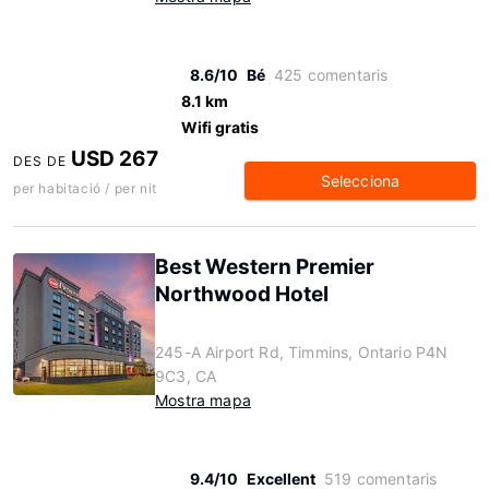
8.6/10
Bé
425 comentaris
8.1 km
Wifi gratis
USD 267
DES DE
Selecciona
per habitació / per nit
Best Western Premier
Northwood Hotel
245-A Airport Rd, Timmins, Ontario P4N
9C3, CA
Mostra mapa
9.4/10
Excellent
519 comentaris