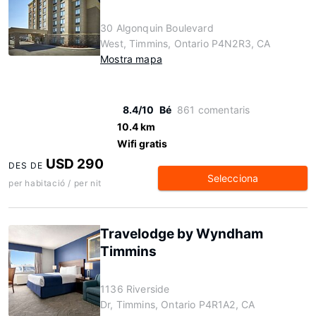
30 Algonquin Boulevard
West, Timmins, Ontario P4N2R3, CA
Mostra mapa
8.4/10
Bé
861 comentaris
10.4 km
Wifi gratis
USD 290
DES DE
Selecciona
per habitació / per nit
Travelodge by Wyndham
Timmins
1136 Riverside
Dr, Timmins, Ontario P4R1A2, CA