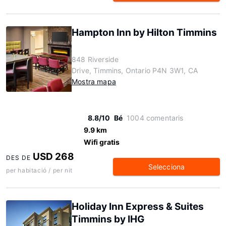
Hampton Inn by Hilton Timmins
848 Riverside
Drive, Timmins, Ontario P4N 3W1, CA
Mostra mapa
8.8/10
Bé
1004 comentaris
9.9 km
Wifi gratis
USD 268
DES DE
Selecciona
per habitació / per nit
Holiday Inn Express & Suites
Timmins by IHG