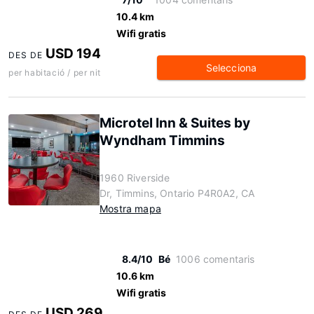
10.4 km
Wifi gratis
USD 194
DES DE
Selecciona
per habitació / per nit
Microtel Inn & Suites by
Wyndham Timmins
1960 Riverside
Dr, Timmins, Ontario P4R0A2, CA
Mostra mapa
8.4/10
Bé
1006 comentaris
10.6 km
Wifi gratis
USD 269