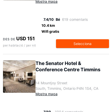
Mostra mapa
7.4/10
Bé
619 comentaris
10.4 km
Wifi gratis
USD 151
DES DE
Selecciona
per habitació / per nit
The Senator Hotel &
Conference Centre Timmins
14 Mountjoy Street
South, Timmins, Ontario P4N 1S4, CA
Mostra mapa
7/10
1004 comentaris