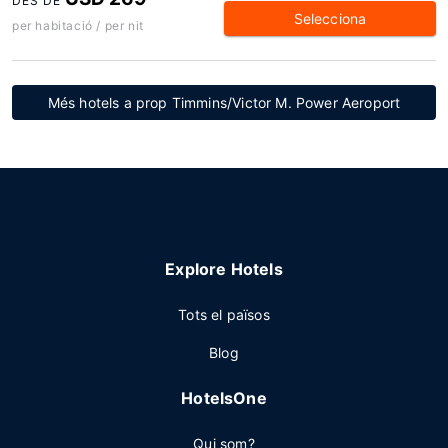
DES DE
Selecciona
per habitació / per nit
Més hotels a prop Timmins/Victor M. Power Aeroport
Explore Hotels
Tots el països
Blog
HotelsOne
Qui som?