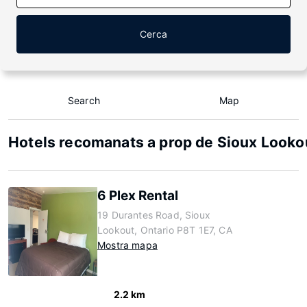
Cerca
Search
Map
Hotels recomanats a prop de Sioux Looko
6 Plex Rental
19 Durantes Road, Sioux
Lookout, Ontario P8T 1E7, CA
Mostra mapa
2.2 km