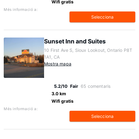
Wifi gratis
Més informació a:
Selecciona
Sunset Inn and Suites
10 First Ave S, Sioux Lookout, Ontario P8T
1A1, CA
Mostra mapa
5.2/10
Fair
65 comentaris
3.0 km
Wifi gratis
Més informació a:
Selecciona