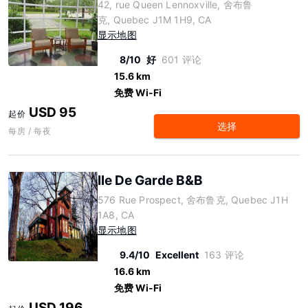
42, rue Queen Lennoxville, 舍布鲁
克, Quebec J1M 1H9, CA
显示地图
8/10
好
601 评论
15.6 km
免费 Wi-Fi
USD 95
起价
选择
每房 / 每夜
Ile De Garde B&B
576 Rue Prospect, 舍布鲁克, Quebec J1H
1A8, CA
显示地图
9.4/10
Excellent
163 评论
16.6 km
免费 Wi-Fi
USD 196