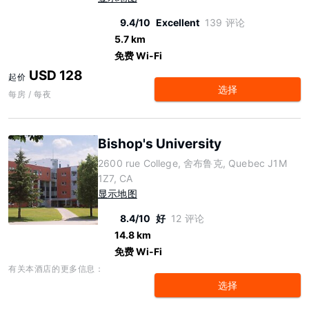
9.4/10
Excellent
139 评论
5.7 km
免费 Wi-Fi
USD 128
起价
选择
每房 / 每夜
Bishop's University
2600 rue College, 舍布鲁克, Quebec J1M
1Z7, CA
显示地图
8.4/10
好
12 评论
14.8 km
免费 Wi-Fi
有关本酒店的更多信息：
选择