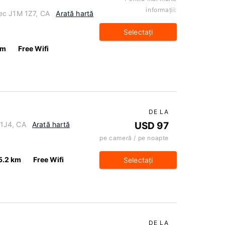
informaţii:
ec J1M 1Z7, CA
Arată hartă
Selectaţi
km
Free Wifi
DE LA
1J4, CA
Arată hartă
USD 97
pe cameră / pe noapte
5.2 km
Free Wifi
Selectaţi
DE LA