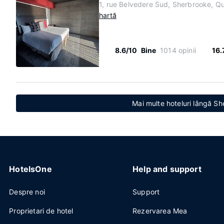
1, rue Belvedere Sud, Sherbrooke, 
hartă
8.6/10
Bine
1014 opinii
16.
Mai multe hoteluri lângă S
HotelsOne
Help and support
Despre noi
Support
Proprietari de hotel
Rezervarea Mea