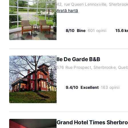
42, rue Queen Lennoxville, Sherbro
Arată hartă
8/10
Bine
601 opinii
15.6 
Ile De Garde B&B
576 Rue Prospect, Sherbrooke, Que
9.4/10
Excellent
163 opinii
Grand Hotel Times Sherbr