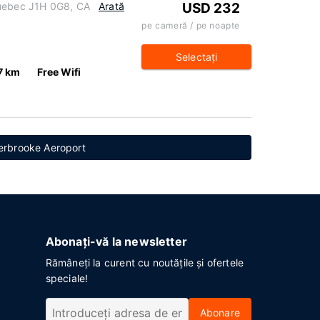
Quebec J1H 0G8, CA
Arată
USD 232
pe cameră / pe noapte
Selectaţi
7 km
Free Wifi
herbrooke Aeroport
Abonați-vă la newsletter
Rămâneți la curent cu noutățile și ofertele
speciale!
Abonare