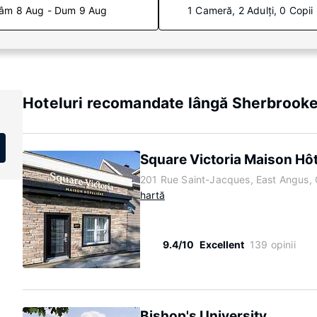
âm 8 Aug - Dum 9 Aug
1 Cameră, 2 Adulți, 0 Copii
Hoteluri recomandate lângă Sherbrook
Square Victoria Maison Hôt
201 Rue Saint-Jacques, East Angus,
hartă
9.4/10
Excellent
139 opinii
Bishop's University