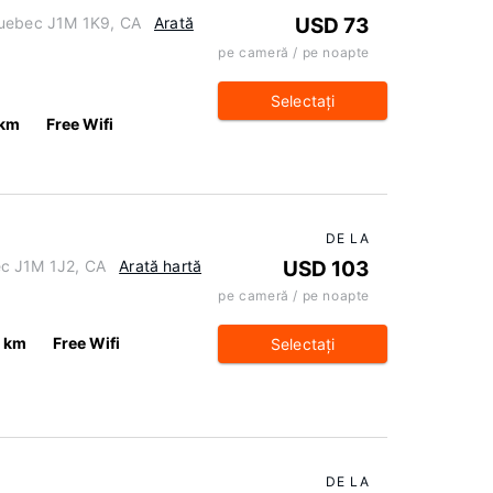
Quebec J1M 1K9, CA
Arată
USD 73
pe cameră / pe noapte
Selectaţi
 km
Free Wifi
DE LA
ec J1M 1J2, CA
Arată hartă
USD 103
pe cameră / pe noapte
6 km
Free Wifi
Selectaţi
DE LA