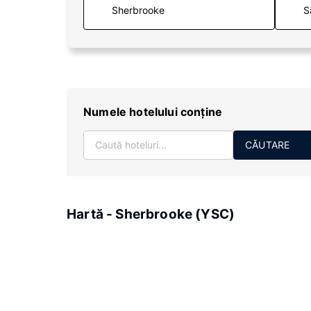
S
Numele hotelului conţine
CĂUTARE
Hartă - Sherbrooke (YSC)