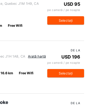
oke, Quebec J1M 1H9, CA
USD 95
pe cameră / pe noapte
Selectaţi
km
Free Wifi
DE LA
bec J1H 1A8, CA
Arată hartă
USD 196
pe cameră / pe noapte
16.6 km
Free Wifi
Selectaţi
ooke
DE LA