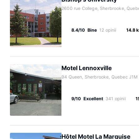
2600 rue College, Sherbrooke, Queb
8.4/10
Bine
12 opinii
14.8 
Motel Lennoxville
94 Queen, Sherbrooke, Quebec J1M 
9/10
Excellent
341 opinii
1
Hôtel Motel La Marquise