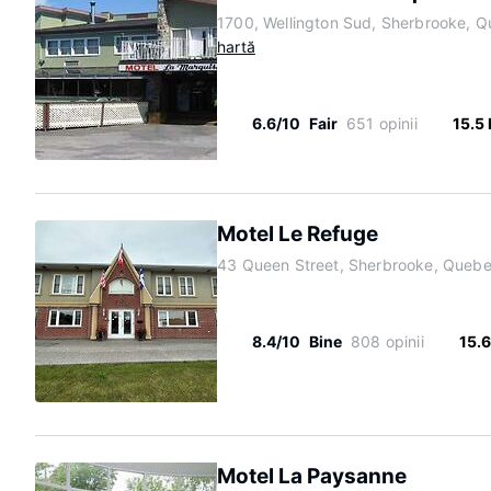
1700, Wellington Sud, Sherbrooke, 
hartă
6.6/10
Fair
651 opinii
15.5
Motel Le Refuge
43 Queen Street, Sherbrooke, Queb
8.4/10
Bine
808 opinii
15.
Motel La Paysanne