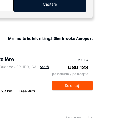
Căutare
e
Mai multe hoteluri lângă Sherbrooke Aeroport
elière
DE LA
 Quebec J0B 1R0, CA
Arată
USD 128
pe cameră / pe noapte
Selectaţi
5.7 km
Free Wifi
Pentru mai multe