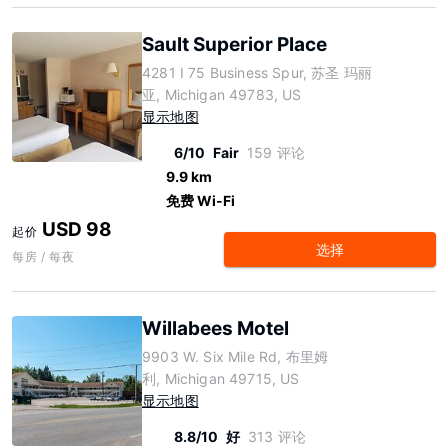
Sault Superior Place
4281 I 75 Business Spur, 苏圣 玛丽
亚, Michigan 49783, US
显示地图
6/10
Fair
159 评论
9.9 km
免费 Wi-Fi
USD 98
起价
选择
每房 / 每夜
Willabees Motel
9903 W. Six Mile Rd, 布里姆
利, Michigan 49715, US
显示地图
8.8/10
好
313 评论