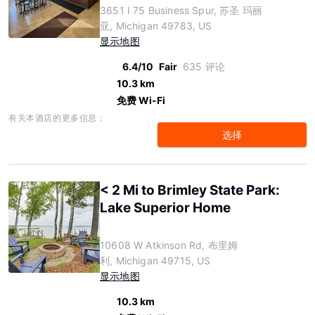
3651 I 75 Business Spur, 苏圣 玛丽
亚, Michigan 49783, US
显示地图
6.4/10
Fair
635 评论
10.3 km
免费 Wi-Fi
有关本酒店的更多信息：
选择
< 2 Mi to Brimley State Park:
Lake Superior Home
10608 W Atkinson Rd, 布里姆
利, Michigan 49715, US
显示地图
10.3 km