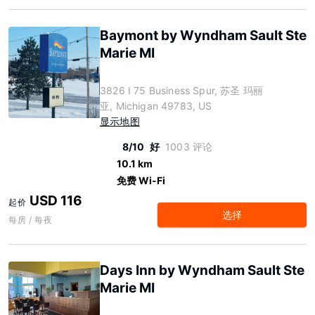
Baymont by Wyndham Sault Ste
Marie MI
3826 I 75 Business Spur, 苏圣 玛丽
亚, Michigan 49783, US
显示地图
8/10
好
1003 评论
10.1 km
免费 Wi-Fi
USD 116
起价
选择
每房 / 每夜
Days Inn by Wyndham Sault Ste
Marie MI