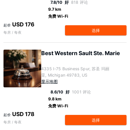
7.8/10
好
818 评论
9.7 km
免费 Wi-Fi
USD 176
起价
选择
每房 / 每夜
Best Western Sault Ste. Marie
4335 I-75 Business Spur, 苏圣 玛丽
亚, Michigan 49783, US
显示地图
8.6/10
好
1001 评论
9.8 km
免费 Wi-Fi
USD 178
起价
选择
每房 / 每夜