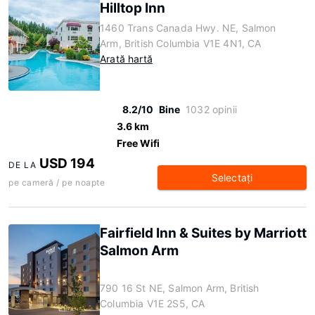
Hilltop Inn
1460 Trans Canada Hwy. NE, Salmon
Arm, British Columbia V1E 4N1, CA
Arată hartă
8.2/10
Bine
1032 opinii
3.6 km
Free Wifi
USD 194
DE LA
Selectaţi
pe cameră / pe noapte
Fairfield Inn & Suites by Marriott
Salmon Arm
790 16 St NE, Salmon Arm, British
Columbia V1E 2S5, CA