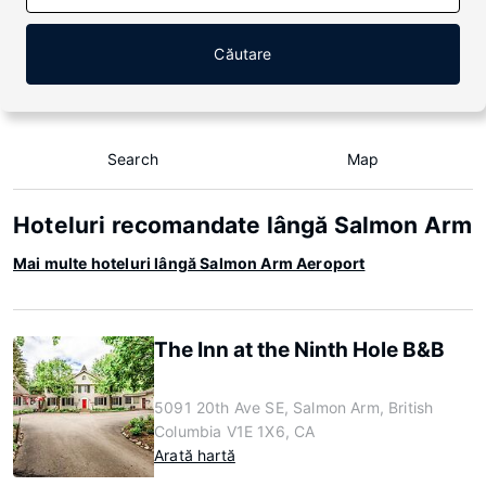
Căutare
Search
Map
Hoteluri recomandate lângă Salmon Arm
Mai multe hoteluri lângă Salmon Arm Aeroport
The Inn at the Ninth Hole B&B
5091 20th Ave SE, Salmon Arm, British
Columbia V1E 1X6, CA
Arată hartă