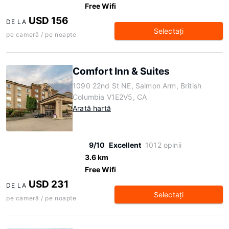
Free Wifi
USD 156
DE LA
Selectaţi
pe cameră / pe noapte
Comfort Inn & Suites
1090 22nd St NE, Salmon Arm, British
Columbia V1E2V5, CA
Arată hartă
9/10
Excellent
1012 opinii
3.6 km
Free Wifi
USD 231
DE LA
Selectaţi
pe cameră / pe noapte