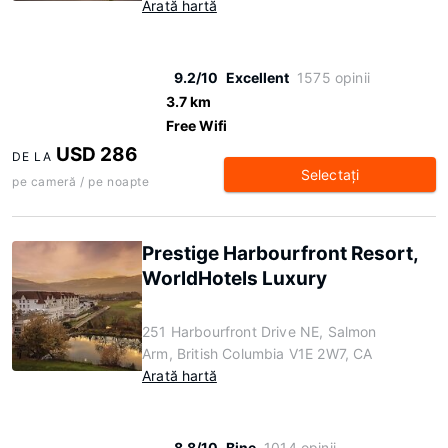
Arată hartă
9.2/10
Excellent
1575 opinii
3.7 km
Free Wifi
USD 286
DE LA
Selectaţi
pe cameră / pe noapte
Prestige Harbourfront Resort,
WorldHotels Luxury
251 Harbourfront Drive NE, Salmon
Arm, British Columbia V1E 2W7, CA
Arată hartă
8.8/10
Bine
1014 opinii