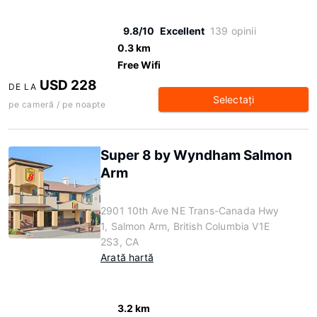
9.8/10
Excellent
139 opinii
0.3 km
Free Wifi
USD 228
DE LA
Selectaţi
pe cameră / pe noapte
Super 8 by Wyndham Salmon
Arm
2901 10th Ave NE Trans-Canada Hwy
1, Salmon Arm, British Columbia V1E
2S3, CA
Arată hartă
3.2 km