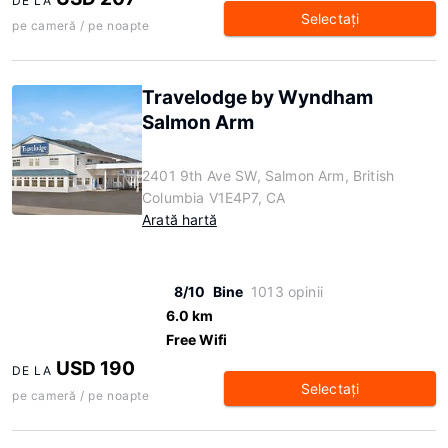
DE LA
Selectaţi
pe cameră / pe noapte
Travelodge by Wyndham
Salmon Arm
2401 9th Ave SW, Salmon Arm, British
Columbia V1E4P7, CA
Arată hartă
8/10
Bine
1013 opinii
6.0 km
Free Wifi
USD 190
DE LA
Selectaţi
pe cameră / pe noapte