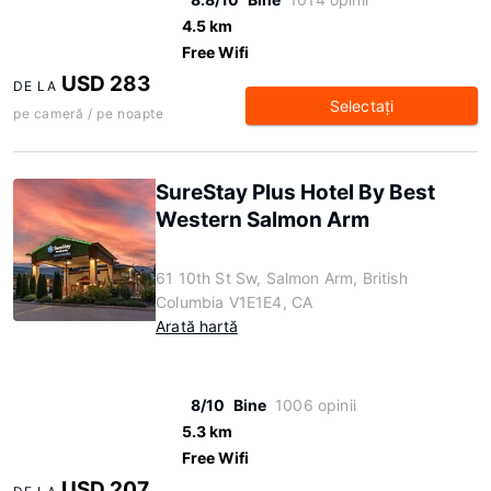
4.5 km
Free Wifi
USD 283
DE LA
Selectaţi
pe cameră / pe noapte
SureStay Plus Hotel By Best
Western Salmon Arm
61 10th St Sw, Salmon Arm, British
Columbia V1E1E4, CA
Arată hartă
8/10
Bine
1006 opinii
5.3 km
Free Wifi
USD 207