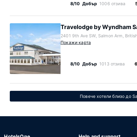
8/10
Добър
1006 отзива
Travelodge by Wyndham S
2401 9th Ave SW, Salmon Arm, Britis
Покажи карта
8/10
Добър
1013 отзива
6
Повече хотели близо до S
HotelsOne
Help and support