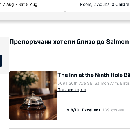
ri 7 Aug - Sat 8 Aug
1 Room, 2 Adults, 0 Childre
Препоръчани хотели близо до Salmon
The Inn at the Ninth Hole B
5091 20th Ave SE, Salmon Arm, Briti
Покажи карта
9.8/10
Excellent
139 отзива