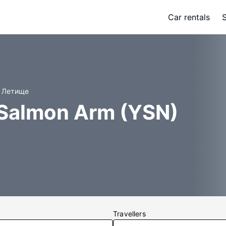
Car rentals
m Летище
 Salmon Arm (YSN)
Travellers