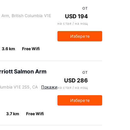
ОТ
Arm, British Columbia V1E
USD 194
на стая / на нощ
Изберете
3.6 km
Free Wifi
arriott Salmon Arm
ОТ
USD 286
olumbia V1E 2S5, CA
Покажи
на стая / на нощ
Изберете
3.7 km
Free Wifi