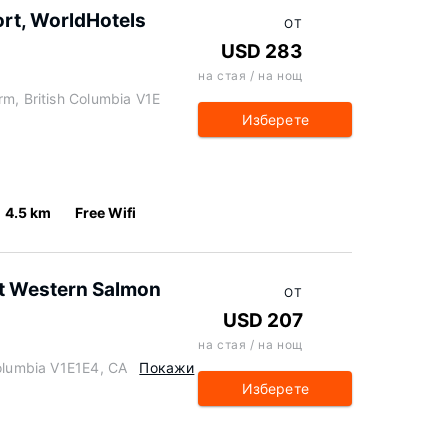
ort, WorldHotels
ОТ
USD 283
на стая / на нощ
rm, British Columbia V1E
Изберете
4.5 km
Free Wifi
st Western Salmon
ОТ
USD 207
на стая / на нощ
Columbia V1E1E4, CA
Покажи
Изберете