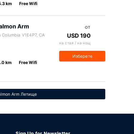
5.3 km
Free Wifi
almon Arm
ОТ
h Columbia V1E4P7, CA
USD 190
на стая / на нощ
Изберете
.0 km
Free Wifi
almon Arm Летище
Sign Up for Newsletter