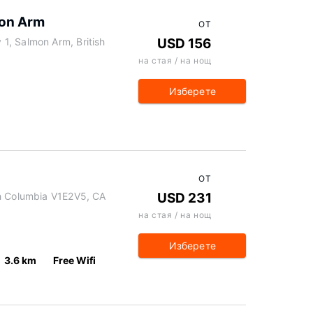
on Arm
ОТ
1, Salmon Arm, British
USD 156
на стая / на нощ
Изберете
ОТ
sh Columbia V1E2V5, CA
USD 231
на стая / на нощ
Изберете
3.6 km
Free Wifi