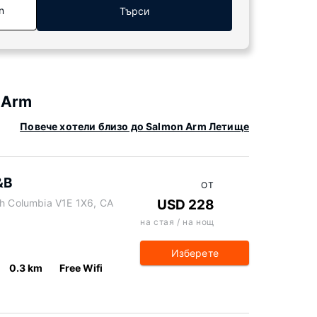
n
Търси
 Arm
Повече хотели близо до Salmon Arm Летище
&B
ОТ
sh Columbia V1E 1X6, CA
USD 228
на стая / на нощ
Изберете
0.3 km
Free Wifi