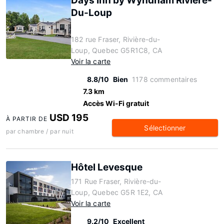
Days Inn by Wyndham Riviere-
Du-Loup
182 rue Fraser, Rivière-du-
Loup, Quebec G5R1C8, CA
Voir la carte
8.8/10
Bien
1178 commentaires
7.3 km
Accès Wi-Fi gratuit
USD 195
À PARTIR DE
Sélectionner
par chambre / par nuit
Hôtel Levesque
171 Rue Fraser, Rivière-du-
Loup, Quebec G5R 1E2, CA
Voir la carte
9.2/10
Excellent