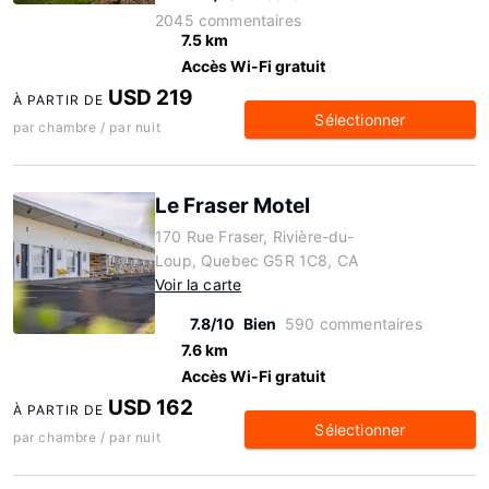
2045 commentaires
7.5 km
Accès Wi-Fi gratuit
USD 219
À PARTIR DE
Sélectionner
par chambre / par nuit
Le Fraser Motel
170 Rue Fraser, Rivière-du-
Loup, Quebec G5R 1C8, CA
Voir la carte
7.8/10
Bien
590 commentaires
7.6 km
Accès Wi-Fi gratuit
USD 162
À PARTIR DE
Sélectionner
par chambre / par nuit