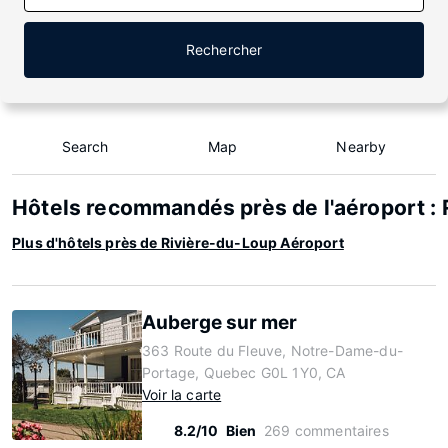
Rechercher
Search
Map
Nearby
Hôtels recommandés près de l'aéroport :
Plus d'hôtels près de Rivière-du-Loup Aéroport
Auberge sur mer
363 Route du Fleuve, Notre-Dame-du-
Portage, Quebec G0L 1Y0, CA
Voir la carte
8.2/10
Bien
269 commentaires