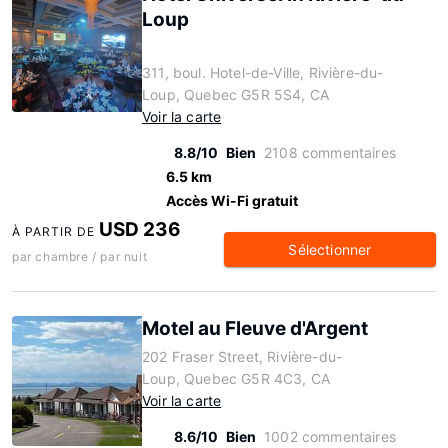
Loup
311, boul. Hotel-de-Ville, Rivière-du-
Loup, Quebec G5R 5S4, CA
Voir la carte
8.8/10
Bien
2108 commentaires
6.5 km
Accès Wi-Fi gratuit
USD 236
À PARTIR DE
Sélectionner
par chambre / par nuit
Motel au Fleuve d'Argent
202 Fraser Street, Rivière-du-
Loup, Quebec G5R 4C3, CA
Voir la carte
8.6/10
Bien
1002 commentaires