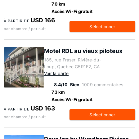
7.0 km
Accès Wi-Fi gratuit
USD 166
À PARTIR DE
Sélectionner
par chambre / par nuit
Motel RDL au vieux piloteux
185, rue Fraser, Rivière-du-
Loup, Quebec G5R1E2, CA
Voir la carte
8.4/10
Bien
1009 commentaires
7.3 km
Accès Wi-Fi gratuit
USD 163
À PARTIR DE
Sélectionner
par chambre / par nuit