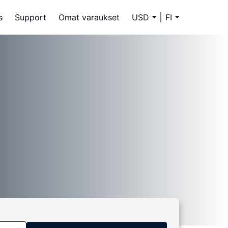
s
Support
Omat varaukset
USD
FI