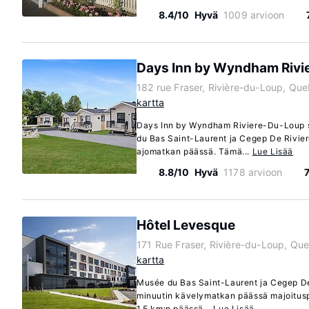
8.4/10
Hyvä
1009 arvioon
Days Inn by Wyndham Rivi
182 rue Fraser, Rivière-du-Loup, Q
kartta
Days Inn by Wyndham Riviere-Du-Loup s
du Bas Saint-Laurent ja Cegep De Rivie
ajomatkan päässä. Tämä...
Lue Lisää
8.8/10
Hyvä
1178 arvioon
Hôtel Levesque
171 Rue Fraser, Rivière-du-Loup, Qu
kartta
Musée du Bas Saint-Laurent ja Cegep De
minuutin kävelymatkan päässä majoituspa
1,5 km:n päässä...
Lue Lisää