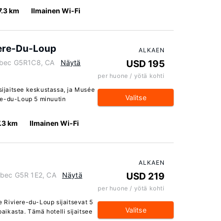
7.3 km
Ilmainen Wi-Fi
ere-Du-Loup
ALKAEN
uebec G5R1C8, CA
Näytä
USD 195
per huone / yötä kohti
ijaitsee keskustassa, ja Musée
Valitse
re-du-Loup 5 minuutin
7.3 km
Ilmainen Wi-Fi
ALKAEN
ebec G5R 1E2, CA
Näytä
USD 219
per huone / yötä kohti
 Riviere-du-Loup sijaitsevat 5
Valitse
ikasta. Tämä hotelli sijaitsee