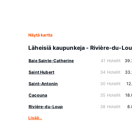
Näytä kartta
Läheisiä kaupunkeja - Rivière-du-Lo
Baie Sainte-Catherine
41 Hotellit
39.
Saint Hubert
34 Hotellit
33.
Saint-Antonin
30 Hotellit
12
Cacouna
35 Hotellit
18
Rivière-du-Loup
38 Hotellit
8.
Lisää…