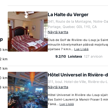
La Halte du Verger
341, Route de la Montagne, Notre-D
Portage, Quebec G0L 1Y0, CA
Näytä kartta
up
Club de Golf de Rivière-du-Loup ja Saint
minuutin kävelymatkan päässä majoitus
sijaitsee 7 km:n...
Lue Lisää
3 km
9.2/10
Loistava
127 arvioon
2 km
.1 km
Hôtel Universel in Rivière
.0 km
311, boul. Hotel-de-Ville, Rivière-d
Näytä kartta
8 km
Hôtel Universel in Rivière-du-Loup sija
Bas Saint-Laurent ja Manoir Fraser 5 mi
Tämä...
Lue Lisää