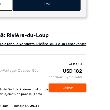
a
Etsi
tää: Rivière-du-Loup
lleja lähellä kohdetta: Rivière-du-Loup Lentokenttä
ALKAEN
u-Portage, Quebec G0L
USD 182
per huone / yötä kohti
Valitse
lub de Golf de Rivière-du-Loup ja
utin ajomatkan päässä. Tämä
.3 km
Ilmainen Wi-Fi