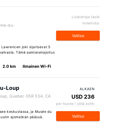
Lisätietoja tästä
hotellista:
ame-du-
Valitse
 Lawrencen joki sijaitsevat 5
paikasta. Tämä aamiaismajoitus
2.0 km
Ilmainen Wi-Fi
-du-Loup
ALKAEN
u-Loup, Quebec G5R 5S4, CA
USD 236
per huone / yötä kohti
itsee keskustassa, ja Musée du
Valitse
nuutin ajomatkan päässä.