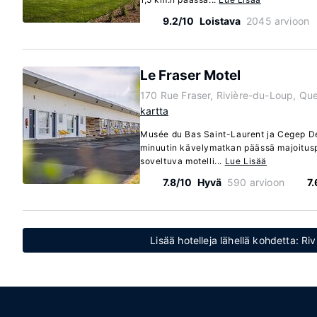
9.2/10
Loistava
2045 arvioon
Le Fraser Motel
170 Rue Fraser, Rivière-du-Loup, Q
kartta
Musée du Bas Saint-Laurent ja Cegep De
minuutin kävelymatkan päässä majoitusp
soveltuva motelli...
Lue Lisää
7.8/10
Hyvä
590 arvioon
7
Lisää hotelleja lähellä kohdetta: R