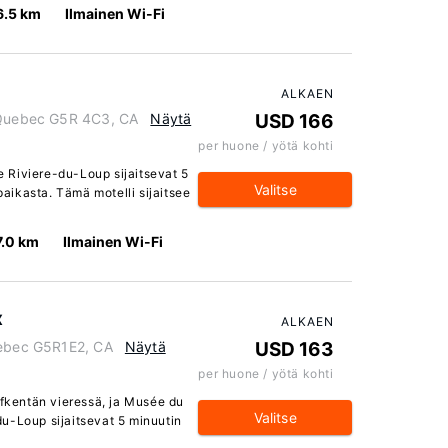
6.5 km
Ilmainen Wi-Fi
ALKAEN
, Quebec G5R 4C3, CA
Näytä
USD 166
per huone / yötä kohti
 Riviere-du-Loup sijaitsevat 5
Valitse
ikasta. Tämä motelli sijaitsee
7.0 km
Ilmainen Wi-Fi
x
ALKAEN
uebec G5R1E2, CA
Näytä
USD 163
per huone / yötä kohti
lfkentän vieressä, ja Musée du
Valitse
u-Loup sijaitsevat 5 minuutin