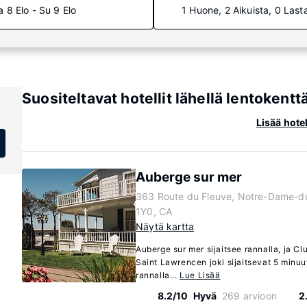
a 8 Elo - Su 9 Elo
1 Huone, 2 Aikuista, 0 Last
Suositeltavat hotellit lähellä lentokent
Lisää hote
Auberge sur mer
363 Route du Fleuve, Notre-Dame-d
1Y0, CA
Näytä kartta
Auberge sur mer sijaitsee rannalla, ja C
Saint Lawrencen joki sijaitsevat 5 minu
rannalla...
Lue Lisää
8.2/10
Hyvä
269 arvioon
2