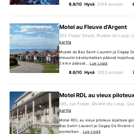
8.8/10
Hyvä
2108 arvioon
Motel au Fleuve d'Argent
202 Fraser Street, Rivière-du-Loup
kartta
Musée du Bas Saint-Laurent ja Cegep De
minuutin kävelymatkan päässä majoituspa
2 km:n päässä...
Lue Lisää
8.6/10
Hyvä
1002 arvioon
Motel RDL au vieux piloteu
185, rue Fraser, Rivière-du-Loup, Q
kartta
Motel RDL au vieux piloteux sijaitsee go
Bas Saint-Laurent ja Cegep De Riviere-d
ajomatkan...
Lue Lisää