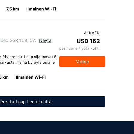
7.5 km
Ilmainen Wi-Fi
ALKAEN
uebec G5R 1C8, CA
Näytä
USD 162
per huone / yötä kohti
 Riviere-du-Loup sijaitsevat 5
Valitse
aikasta. Tämä kylpylälomalle
.6 km
Ilmainen Wi-Fi
ivière-du-Loup Lentokenttä