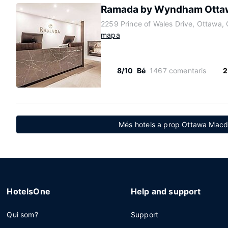
Ramada by Wyndham Ottaw
2259 Prince of Wales Drive, Ottawa,
mapa
8/10
Bé
1467 comentaris
2
Més hotels a prop Ottawa Macd
HotelsOne
Help and support
Qui som?
Support