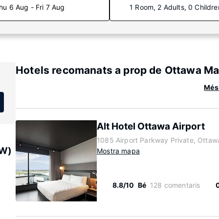
hu 6 Aug - Fri 7 Aug
1 Room, 2 Adults, 0 Childre
Hotels recomanats a prop de Ottawa M
Més 
Alt Hotel Ottawa Airport
1085 Airport Parkway Private, Ottaw
OW)
Mostra mapa
8.8/10
Bé
128 comentaris