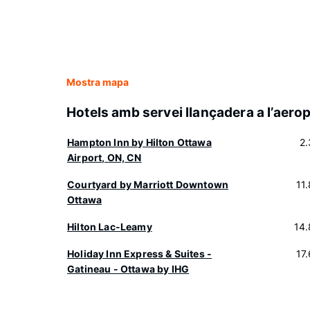
Mostra mapa
Hotels amb servei llançadera a l’aero
Hampton Inn by Hilton Ottawa
2
Airport, ON, CN
Courtyard by Marriott Downtown
11
Ottawa
Hilton Lac-Leamy
14
Holiday Inn Express & Suites -
17
Gatineau - Ottawa by IHG