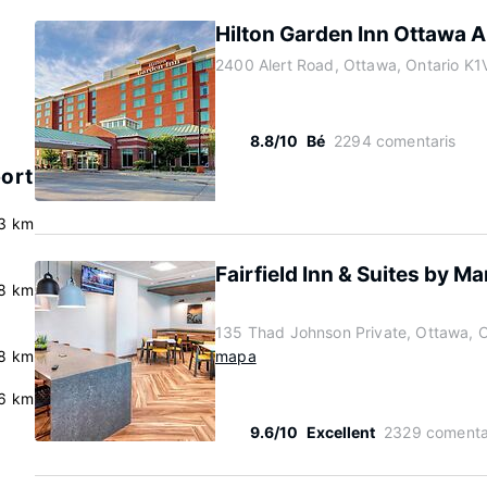
Hilton Garden Inn Ottawa A
2400 Alert Road, Ottawa, Ontario K1
8.8/10
Bé
2294 comentaris
port
.3 km
Fairfield Inn & Suites by Ma
.8 km
135 Thad Johnson Private, Ottawa, O
.8 km
mapa
.6 km
9.6/10
Excellent
2329 comenta