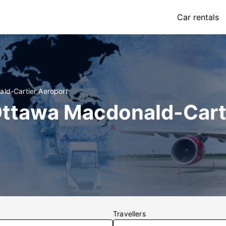
Car rentals
ld-Cartier Aeroport
 Ottawa Macdonald-Car
Travellers