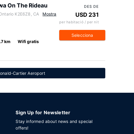
a On The Rideau
DES DE
 Ontario K2E6Z8, CA
Mostra
USD 231
per habitació / per nit
Selecciona
.7 km
Wifi gratis
onald-Cartier Aeroport
Sign Up for Newsletter
Stay informed about news and special
offers!