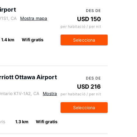
irport
DES DE
V1S1, CA
Mostra mapa
USD 150
per habitació / per nit
1.4 km
Wifi gratis
Selecciona
rriott Ottawa Airport
DES DE
USD 216
ntario K1V-1A2, CA
Mostra
per habitació / per nit
Selecciona
ris
1.3 km
Wifi gratis