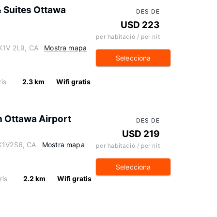
& Suites Ottawa
DES DE
USD 223
per habitació / per nit
 K1V 2L9, CA
Mostra mapa
Selecciona
is
2.3 km
Wifi gratis
 Ottawa Airport
DES DE
USD 219
 K1V2S6, CA
Mostra mapa
per habitació / per nit
Selecciona
ris
2.2 km
Wifi gratis