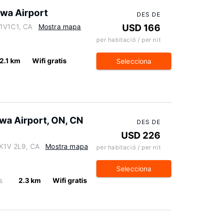
wa Airport
DES DE
K1V1C1, CA
Mostra mapa
USD 166
per habitació / per nit
2.1 km
Wifi gratis
Selecciona
wa Airport, ON, CN
DES DE
USD 226
 K1V 2L9, CA
Mostra mapa
per habitació / per nit
Selecciona
s
2.3 km
Wifi gratis