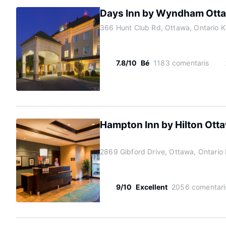
Days Inn by Wyndham Otta
366 Hunt Club Rd, Ottawa, Ontario 
7.8/10
Bé
1183 comentaris
Hampton Inn by Hilton Otta
2869 Gibford Drive, Ottawa, Ontario
9/10
Excellent
2056 comentari