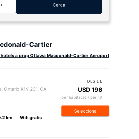
n
Cerca
acdonald-Cartier
hotels a prop Ottawa Macdonald-Cartier Aeroport
DES DE
a, Ontario K1V 2C1, CA
USD 196
per habitació / per nit
Selecciona
0.2 km
Wifi gratis