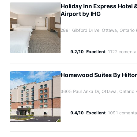
Holiday Inn Express Hotel 
Airport by IHG
2881 Gibford Drive, Ottawa, Ontario
9.2/10
Excellent
1122 comentar
Homewood Suites By Hilton
3605 Paul Anka Dr, Ottawa, Ontario
9.4/10
Excellent
1091 comenta