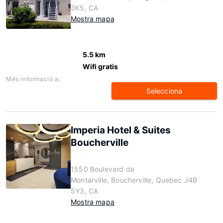
3K5, CA
Mostra mapa
5.5 km
Wifi gratis
Més informació a:
Selecciona
Imperia Hotel & Suites
Boucherville
1550 Boulevard de
Montarville, Boucherville, Quebec J4B
5Y3, CA
Mostra mapa