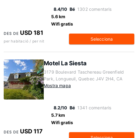
8.4/10
Bé
1302 comentaris
5.6 km
Wifi gratis
USD 181
DES DE
Selecciona
per habitació / per nit
Motel La Siesta
3179 Boulevard Taschereau Greenfield
Park, Longueuil, Quebec J4V 2H4, CA
Mostra mapa
8.2/10
Bé
1341 comentaris
5.7 km
Wifi gratis
USD 117
DES DE
Selecciona