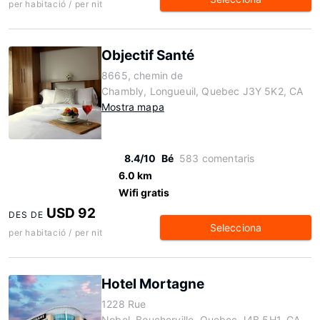
per habitació / per nit
Objectif Santé
8665, chemin de
Chambly, Longueuil, Quebec J3Y 5K2, CA
Mostra mapa
8.4/10
Bé
583 comentaris
6.0 km
Wifi gratis
USD 92
DES DE
Selecciona
per habitació / per nit
Hotel Mortagne
1228 Rue
Nobel, Boucherville, Quebec J4B 5H1, CA