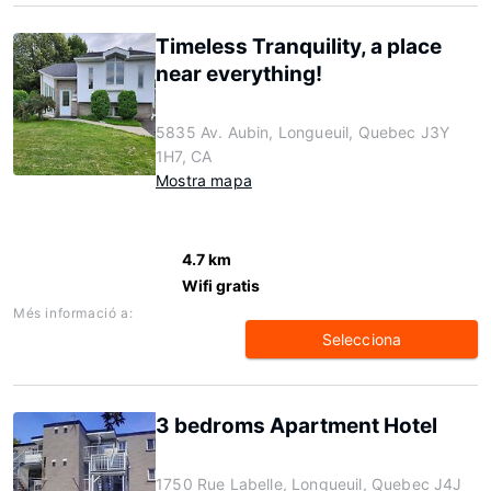
Timeless Tranquility, a place
near everything!
5835 Av. Aubin, Longueuil, Quebec J3Y
1H7, CA
Mostra mapa
4.7 km
Wifi gratis
Més informació a:
Selecciona
3 bedroms Apartment Hotel
1750 Rue Labelle, Longueuil, Quebec J4J