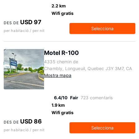
2.2 km
Wifi gratis
USD 97
DES DE
Selecciona
per habitació / per nit
Motel R-100
4335 chemin de
Chambly, Longueuil, Quebec J3Y 3M7, CA
Mostra mapa
6.4/10
Fair
723 comentaris
1.9 km
Wifi gratis
USD 86
DES DE
Selecciona
per habitació / per nit