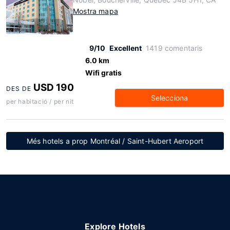
Mostra mapa
9/10
Excellent
1419 comentaris
6.0 km
Wifi gratis
USD 190
DES DE
Selecciona
per habitació / per nit
Més hotels a prop Montréal / Saint-Hubert Aeroport
Explore Hotels