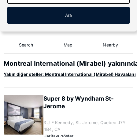
Ara
Search
Map
Nearby
Montreal International (Mirabel) yakınınd
Yakın diğer oteller: Montreal International (Mirabel) Havaalanı
Super 8 by Wyndham St-
Jerome
3 J F Kennedy, St. Jerome, Quebec J7Y
4B4, CA
Haritayı göster