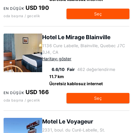
USD 190
EN DÜŞÜK
Seç
oda başına / gecelik
Hotel Le Mirage Blainville
1136 Cure Labelle, Blainville, Quebec J7C
3J4, CA
Haritayı göster
6.6/10
Fair
462 değerlendirme
11.7 km
Ücretsiz kablosuz internet
USD 166
EN DÜŞÜK
Seç
oda başına / gecelik
Motel Le Voyageur
2331, boul. du Curé-Labelle, St.