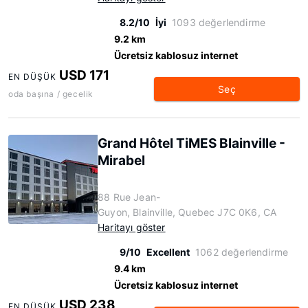
8.2/10
İyi
1093 değerlendirme
9.2 km
Ücretsiz kablosuz internet
USD 171
EN DÜŞÜK
Seç
oda başına / gecelik
Grand Hôtel TiMES Blainville -
Mirabel
88 Rue Jean-
Guyon, Blainville, Quebec J7C 0K6, CA
Haritayı göster
9/10
Excellent
1062 değerlendirme
9.4 km
Ücretsiz kablosuz internet
USD 238
EN DÜŞÜK