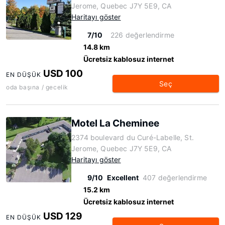
Jerome, Quebec J7Y 5E9, CA
Haritayı göster
7/10
226 değerlendirme
14.8 km
Ücretsiz kablosuz internet
USD 100
EN DÜŞÜK
Seç
oda başına / gecelik
Motel La Cheminee
2374 boulevard du Curé-Labelle, St.
Jerome, Quebec J7Y 5E9, CA
Haritayı göster
9/10
Excellent
407 değerlendirme
15.2 km
Ücretsiz kablosuz internet
USD 129
EN DÜŞÜK