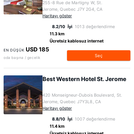
255-8 Rue de Martigny W, St.
Jerome, Quebec J7Y 2G4, CA
Haritayı göster
8.2/10
İyi
1013 değerlendirme
11.3 km
Ücretsiz kablosuz internet
USD 185
EN DÜŞÜK
Seç
oda başına / gecelik
Best Western Hotel St. Jerome
420 Monseigneur-Dubois Boulevard, St.
Jerome, Quebec J7Y3L8, CA
Haritayı göster
8.8/10
İyi
1007 değerlendirme
11.4 km
Ücretsiz kablosuz internet