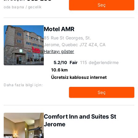
Seç
oda başına / gecelik
Motel AMR
85 Rue St Georges, St.
Jerome, Quebec J7Z 4Z4, CA
Haritayı göster
5.2/10
Fair
115 değerlendirme
10.6 km
Ücretsiz kablosuz internet
Daha fazla bilgi için:
Seç
Comfort Inn and Suites St
Jerome