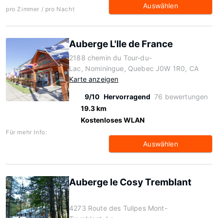
Auswählen
pro Zimmer / pro Nacht
Auberge L'Ile de France
2188 chemin du Tour-du-
Lac, Nominingue, Quebec J0W 1R0, CA
Karte anzeigen
9/10
Hervorragend
76 bewertungen
19.3 km
Kostenloses WLAN
Für mehr Info:
Auswählen
Auberge le Cosy Tremblant
4273 Route des Tulipes Mont-