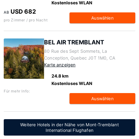
Kostenloses WLAN
USD 682
AB
Auswählen
pro Zimmer / pro Nacht
BEL AIR TREMBLANT
80 Rue des Sept Sommets, La
Conception, Quebec J0T 1M0, CA
Karte anzeigen
24.8 km
Kostenloses WLAN
Für mehr Info:
Auswählen
Weitere Hotels in der Nähe von Mont-Tremblant
International Flughafen