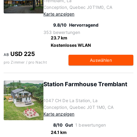
Tremblant, La
Conception, Quebec J0T1M0, CA
Karte anzeigen
9.8/10
Hervorragend
353 bewertungen
23.7 km
Kostenloses WLAN
USD 225
AB
Auswählen
pro Zimmer / pro Nacht
Station Farmhouse Tremblant
1047 CH De La Station, La
Conception, Quebec J0T 1M0, CA
Karte anzeigen
8/10
Gut
1 bewertungen
24.1 km