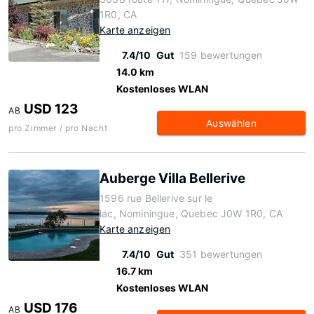
1R0, CA
Karte anzeigen
7.4/10
Gut
159 bewertungen
14.0 km
Kostenloses WLAN
USD 123
AB
Auswählen
pro Zimmer / pro Nacht
Auberge Villa Bellerive
1596 rue Bellerive sur le
lac, Nominingue, Quebec J0W 1R0, CA
Karte anzeigen
7.4/10
Gut
351 bewertungen
16.7 km
Kostenloses WLAN
USD 176
AB