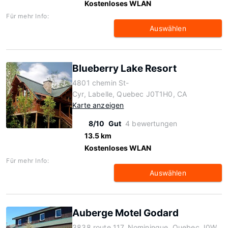
Kostenloses WLAN
Für mehr Info:
Auswählen
Blueberry Lake Resort
4801 chemin St-
Cyr, Labelle, Quebec J0T1H0, CA
Karte anzeigen
8/10
Gut
4 bewertungen
13.5 km
Kostenloses WLAN
Für mehr Info:
Auswählen
Auberge Motel Godard
3838 route 117, Nominingue, Quebec J0W