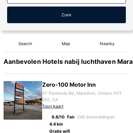
Zoek
Search
Map
Nearby
Aanbevolen Hotels nabij luchthaven Mar
Zero-100 Motor Inn
37 Peninsula Rd, Marathon, Ontario P0T
2E0, CA
Toon kaart
6.8/10
Fair
248 beoordelingen
4.4 km
Gratis wifi