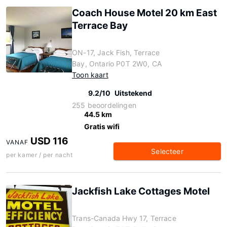
Coach House Motel 20 km East
Terrace Bay
ON-17, Jack Fish, Terrace
Bay, Ontario P0T 2W0, CA
Toon kaart
9.2/10
Uitstekend
255 beoordelingen
44.5 km
Gratis wifi
USD 116
VANAF
Selecteer
per kamer / per nacht
Jackfish Lake Cottages Motel
Trans-Canada Hwy 17, Terrace