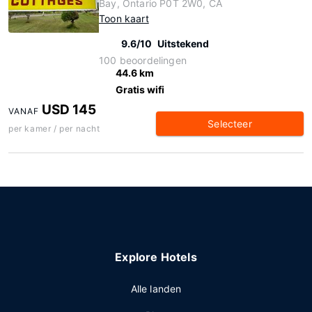
Bay, Ontario P0T 2W0, CA
Toon kaart
9.6/10
Uitstekend
100 beoordelingen
44.6 km
Gratis wifi
USD 145
VANAF
Selecteer
per kamer / per nacht
Explore Hotels
Alle landen