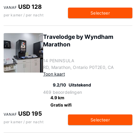
USD 128
VANAF
Selecteer
per kamer / per nacht
Travelodge by Wyndham
Marathon
14 PENINSULA
RD, Marathon, Ontario P0T2E0, CA
Toon kaart
9.2/10
Uitstekend
469 beoordelingen
4.9 km
Gratis wifi
USD 195
VANAF
Selecteer
per kamer / per nacht