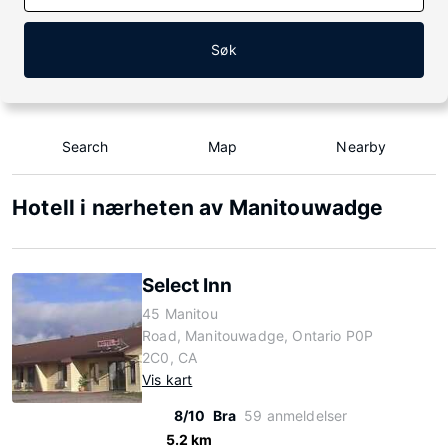
Søk
Search
Map
Nearby
Hotell i nærheten av Manitouwadge
Select Inn
45 Manitou
Road, Manitouwadge, Ontario P0P
2C0, CA
Vis kart
8/10
Bra
59 anmeldelser
5.2 km