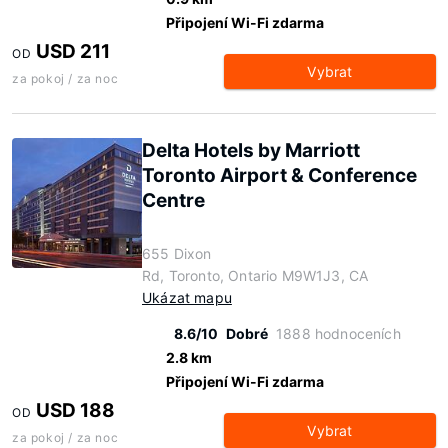
Připojení Wi-Fi zdarma
USD 211
OD
Vybrat
za pokoj / za noc
Delta Hotels by Marriott
Toronto Airport & Conference
Centre
655 Dixon
Rd, Toronto, Ontario M9W1J3, CA
Ukázat mapu
8.6/10
Dobré
1888 hodnoceních
2.8 km
Připojení Wi-Fi zdarma
USD 188
OD
Vybrat
za pokoj / za noc