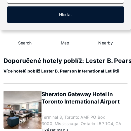
Hledat
Search
Map
Nearby
Doporučené hotely poblíž: Lester B. Pears
Více hotelů poblíž Lester B. Pearson International Letiště
Sheraton Gateway Hotel In
Toronto International Airport
Terminal 3, Toronto AMF PO Box
3000, Mississauga, Ontario L5P 1C4, CA
Ukázat mapu