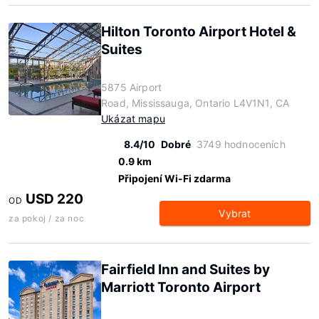
Hilton Toronto Airport Hotel &
Suites
5875 Airport
Road, Mississauga, Ontario L4V1N1, CA
Ukázat mapu
8.4/10
Dobré
3749 hodnoceních
0.9 km
Připojení Wi-Fi zdarma
USD 220
OD
Vybrat
za pokoj / za noc
Fairfield Inn and Suites by
Marriott Toronto Airport