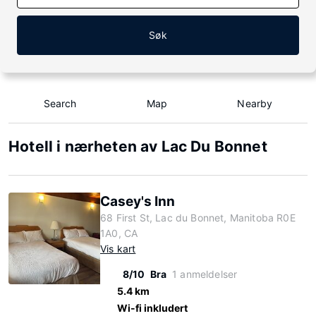
Søk
Search
Map
Nearby
Hotell i nærheten av Lac Du Bonnet
Casey's Inn
68 First St, Lac du Bonnet, Manitoba R0E
1A0, CA
Vis kart
8/10
Bra
1 anmeldelser
5.4 km
Wi-fi inkludert