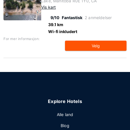
Lake, Manitoba R0E 1Y0, CA
Vis kart
9/10
Fantastisk
2 anmeldelser
39.1 km
Wi-fi inkludert
For mer informasjon:
Velg
Explore Hotels
Alle land
Blog