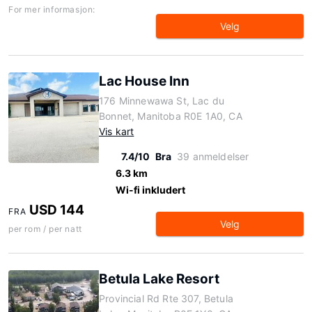
For mer informasjon:
Velg
Lac House Inn
176 Minnewawa St, Lac du
Bonnet, Manitoba R0E 1A0, CA
Vis kart
7.4/10
Bra
39 anmeldelser
6.3 km
Wi-fi inkludert
USD 144
FRA
Velg
per rom / per natt
Betula Lake Resort
Provincial Rd Rte 307, Betula