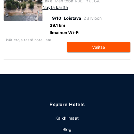
Lake, Manitoba R0E 1Y0, CA
Näytä kartta
9/10
Loistava
2 arvioon
39.1 km
Ilmainen Wi-Fi
Lisätietoja tästä hotellista:
Valitse
Explore Hotels
Kaikki maat
Blog