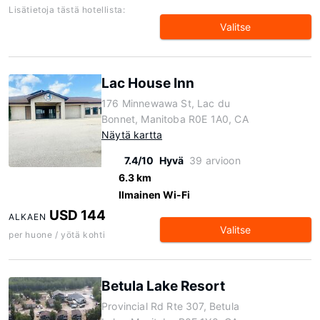
Lisätietoja tästä hotellista:
Valitse
Lac House Inn
176 Minnewawa St, Lac du
Bonnet, Manitoba R0E 1A0, CA
Näytä kartta
7.4/10
Hyvä
39 arvioon
6.3 km
Ilmainen Wi-Fi
USD 144
ALKAEN
Valitse
per huone / yötä kohti
Betula Lake Resort
Provincial Rd Rte 307, Betula