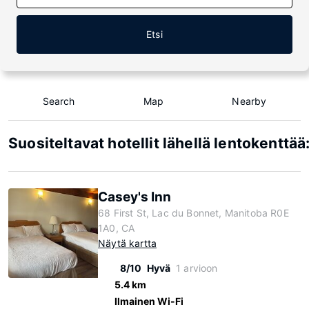
Etsi
Search
Map
Nearby
Suositeltavat hotellit lähellä lentokenttä
Casey's Inn
68 First St, Lac du Bonnet, Manitoba R0E
1A0, CA
Näytä kartta
8/10
Hyvä
1 arvioon
5.4 km
Ilmainen Wi-Fi