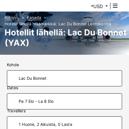
USD
Kotisivu
Kanada
Hotellit lähellä maamerkkiä: Lac Du Bonnet Lentokenttä
Hotellit lähellä: Lac Du Bonnet
(YAX)
Kohde
Dates
Pe 7 Elo - La 8 Elo
Travellers
1 Huone, 2 Aikuista, 0 Lasta