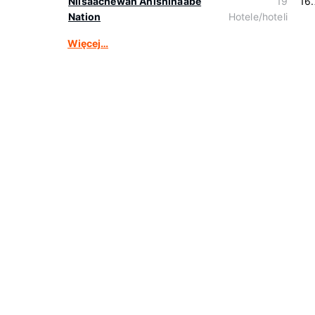
Niisaachewan Anishinaabe
19
16
Nation
Hotele/hoteli
Więcej…