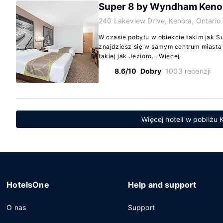
Super 8 by Wyndham Keno
240 Lakeview Drive, Kenora, Ontari
W czasie pobytu w obiekcie takim jak 
znajdziesz się w samym centrum miasta K
takiej jak Jezioro...
Więcej
8.6/10
Dobry
1003 recenzji
Więcej hoteli w pobliżu 
HotelsOne
Help and support
O nas
Support