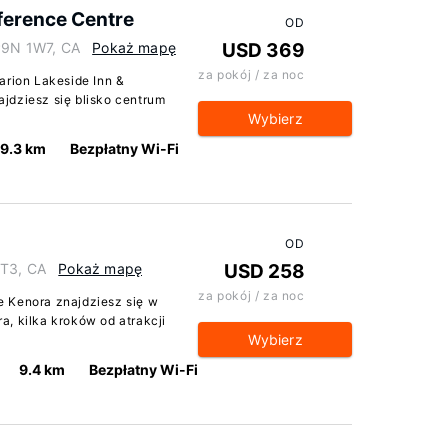
ference Centre
OD
 P9N 1W7, CA
Pokaż mapę
USD 369
za pokój / za noc
arion Lakeside Inn &
jdziesz się blisko centrum
Wybierz
9.3 km
Bezpłatny Wi-Fi
OD
1T3, CA
Pokaż mapę
USD 258
za pokój / za noc
e Kenora znajdziesz się w
, kilka kroków od atrakcji
Wybierz
9.4 km
Bezpłatny Wi-Fi