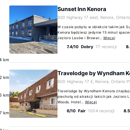
Sunset Inn Kenora
920 highway 17 east, Kenora, Ontari
W czasie pobytu w obiekcie takim jak S
Kenora będziesz jedynie 15 minut spacer
Jezioro Lasów i Browar...
Więcej
7.4/10
Dobry
77 recenzji
8
4 km
Travelodge by Wyndham K
.2 km
800 Highway 17 E, Kenora, Ontario 
Travelodge by Wyndham Kenora znajduje
6 km
piechotą od atrakcji takich jak Jezioro 
Woods. Hotel...
Więcej
6/10
Fair
1004 recenzji
8.
7 km