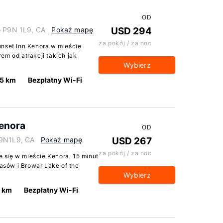
OD
o P9N 1L9, CA
Pokaż mapę
USD 294
za pokój / za noc
unset Inn Kenora w mieście
em od atrakcji takich jak
Wybierz
.5 km
Bezpłatny Wi-Fi
enora
OD
P9N1L9, CA
Pokaż mapę
USD 267
za pokój / za noc
 się w mieście Kenora, 15 minut
Lasów i Browar Lake of the
Wybierz
5 km
Bezpłatny Wi-Fi