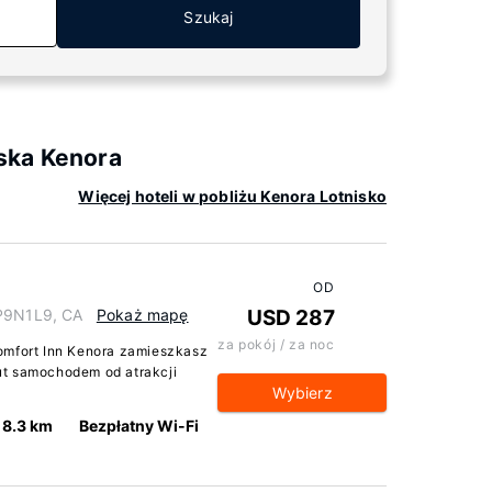
Szukaj
ska Kenora
Więcej hoteli w pobliżu Kenora Lotnisko
OD
 P9N1L9, CA
Pokaż mapę
USD 287
za pokój / za noc
omfort Inn Kenora zamieszkasz
ut samochodem od atrakcji
Wybierz
8.3 km
Bezpłatny Wi-Fi