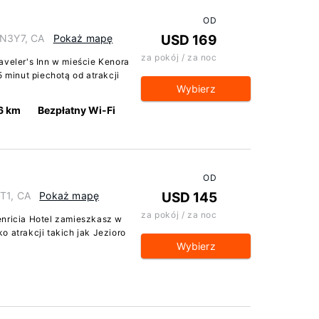
OD
9N3Y7, CA
Pokaż mapę
USD 169
za pokój / za noc
aveler's Inn w mieście Kenora
5 minut piechotą od atrakcji
Wybierz
6 km
Bezpłatny Wi-Fi
OD
1T1, CA
Pokaż mapę
USD 145
za pokój / za noc
enricia Hotel zamieszkasz w
o atrakcji takich jak Jezioro
Wybierz