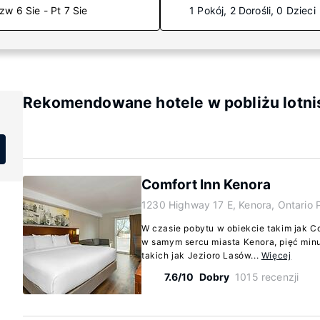
zw 6 Sie - Pt 7 Sie
1 Pokój, 2 Dorośli, 0 Dzieci
Rekomendowane hotele w pobliżu lotni
Comfort Inn Kenora
1230 Highway 17 E, Kenora, Ontario
W czasie pobytu w obiekcie takim jak C
w samym sercu miasta Kenora, pięć min
takich jak Jezioro Lasów...
Więcej
7.6/10
Dobry
1015 recenzji