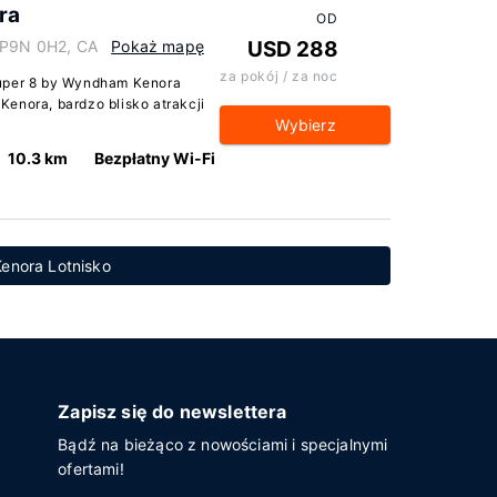
ra
OD
o P9N 0H2, CA
Pokaż mapę
USD 288
za pokój / za noc
Super 8 by Wyndham Kenora
enora, bardzo blisko atrakcji
Wybierz
10.3 km
Bezpłatny Wi-Fi
Kenora Lotnisko
Zapisz się do newslettera
Bądź na bieżąco z nowościami i specjalnymi
ofertami!