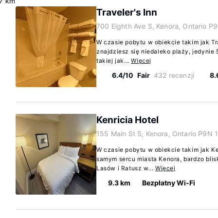
.7 km
Traveler's Inn
700 Eighth Ave S, Kenora, Ontario P
W czasie pobytu w obiekcie takim jak Tr
znajdziesz się niedaleko plaży, jedynie 
takiej jak...
Więcej
6.4/10
Fair
432 recenzji
8.
Kenricia Hotel
155 Main St S, Kenora, Ontario P9N 
W czasie pobytu w obiekcie takim jak K
samym sercu miasta Kenora, bardzo blisk
Lasów i Ratusz w...
Więcej
9.3 km
Bezpłatny Wi-Fi