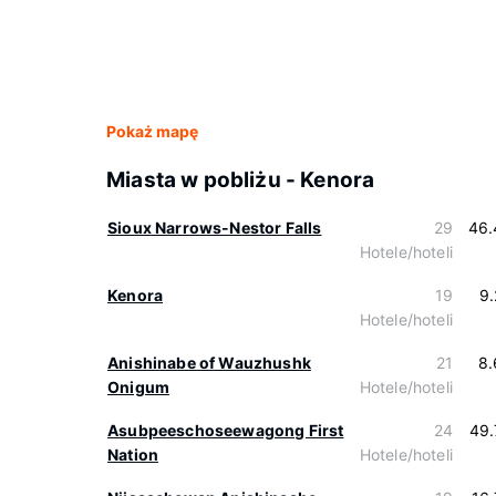
Pokaż mapę
Miasta w pobliżu - Kenora
Sioux Narrows-Nestor Falls
29
46.
Hotele/hoteli
Kenora
19
9
Hotele/hoteli
Anishinabe of Wauzhushk
21
8.
Onigum
Hotele/hoteli
Asubpeeschoseewagong First
24
49.
Nation
Hotele/hoteli