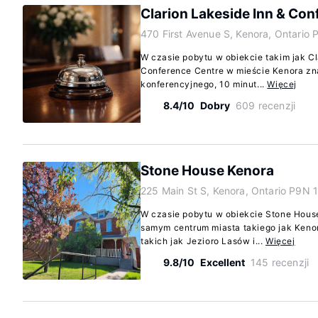
Clarion Lakeside Inn & Con
470 First Avenue S, Kenora, Ontario
W czasie pobytu w obiekcie takim jak Cl
Conference Centre w mieście Kenora zna
konferencyjnego, 10 minut...
Więcej
8.4/10
Dobry
609 recenzji
Stone House Kenora
225 Main St S, Kenora, Ontario P9N 
W czasie pobytu w obiekcie Stone Hous
samym centrum miasta takiego jak Kenora
takich jak Jezioro Lasów i...
Więcej
9.8/10
Excellent
145 recenzji