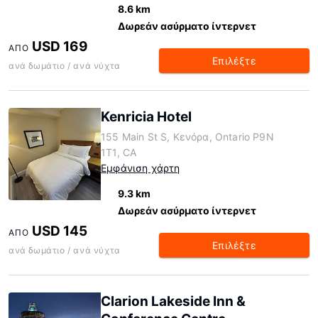
8.6 km
Δωρεάν ασύρματο ίντερνετ
USD 169
ΑΠΌ
Επιλέξτε
ανά δωμάτιο / ανά νύχτα
Kenricia Hotel
155 Main St S, Κενόρα, Ontario P9N
1T1, CA
Εμφάνιση χάρτη
9.3 km
Δωρεάν ασύρματο ίντερνετ
USD 145
ΑΠΌ
Επιλέξτε
ανά δωμάτιο / ανά νύχτα
Clarion Lakeside Inn &