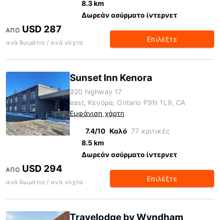
8.3 km
Δωρεάν ασύρματο ίντερνετ
USD 287
ΑΠΌ
Επιλέξτε
ανά δωμάτιο / ανά νύχτα
Sunset Inn Kenora
920 highway 17
east, Κενόρα, Ontario P9N 1L9, CA
Εμφάνιση χάρτη
7.4/10
Καλό
77 κριτικές
8.5 km
Δωρεάν ασύρματο ίντερνετ
USD 294
ΑΠΌ
Επιλέξτε
ανά δωμάτιο / ανά νύχτα
Travelodge by Wyndham