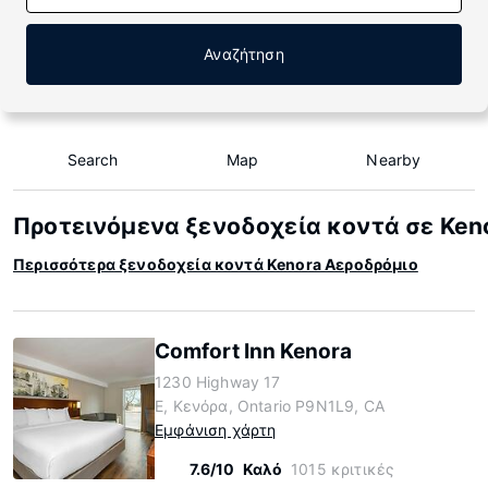
Αναζήτηση
Search
Map
Nearby
Προτεινόμενα ξενοδοχεία κοντά σε Ken
Περισσότερα ξενοδοχεία κοντά Kenora Αεροδρόμιο
Comfort Inn Kenora
1230 Highway 17
E, Κενόρα, Ontario P9N1L9, CA
Εμφάνιση χάρτη
7.6/10
Καλό
1015 κριτικές