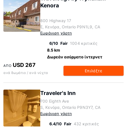
Kenora
800 Highway 17
E, Κενόρα, Ontario P9N1L9, CA
Εμφάνιση χάρτη
6/10
Fair
1004 κριτικές
8.5 km
Δωρεάν ασύρματο ίντερνετ
USD 267
ΑΠΌ
Επιλέξτε
ανά δωμάτιο / ανά νύχτα
Traveler's Inn
700 Eighth Ave
S, Κενόρα, Ontario P9N3Y7, CA
Εμφάνιση χάρτη
6.4/10
Fair
432 κριτικές