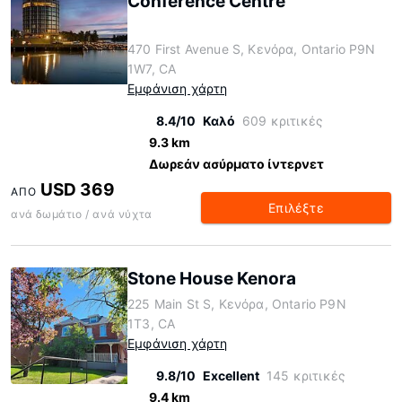
Conference Centre
470 First Avenue S, Κενόρα, Ontario P9N
1W7, CA
Εμφάνιση χάρτη
8.4/10
Καλό
609 κριτικές
9.3 km
Δωρεάν ασύρματο ίντερνετ
USD 369
ΑΠΌ
Επιλέξτε
ανά δωμάτιο / ανά νύχτα
Stone House Kenora
225 Main St S, Κενόρα, Ontario P9N
1T3, CA
Εμφάνιση χάρτη
9.8/10
Excellent
145 κριτικές
9.4 km