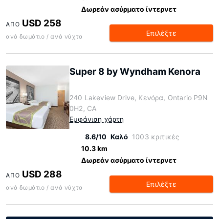
Δωρεάν ασύρματο ίντερνετ
USD 258
ΑΠΌ
Επιλέξτε
ανά δωμάτιο / ανά νύχτα
Super 8 by Wyndham Kenora
240 Lakeview Drive, Κενόρα, Ontario P9N
0H2, CA
Εμφάνιση χάρτη
8.6/10
Καλό
1003 κριτικές
10.3 km
Δωρεάν ασύρματο ίντερνετ
USD 288
ΑΠΌ
Επιλέξτε
ανά δωμάτιο / ανά νύχτα