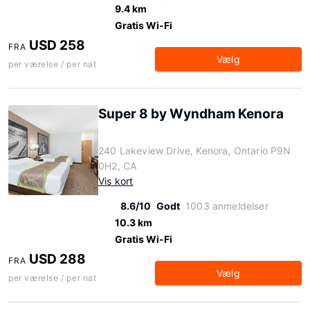
9.4 km
Gratis Wi-Fi
USD 258
FRA
Vælg
per værelse / per nat
Super 8 by Wyndham Kenora
240 Lakeview Drive, Kenora, Ontario P9N
0H2, CA
Vis kort
8.6/10
Godt
1003 anmeldelser
10.3 km
Gratis Wi-Fi
USD 288
FRA
Vælg
per værelse / per nat