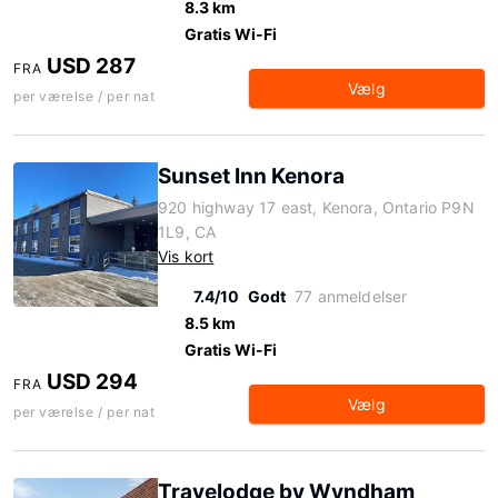
8.3 km
Gratis Wi-Fi
USD 287
FRA
Vælg
per værelse / per nat
Sunset Inn Kenora
920 highway 17 east, Kenora, Ontario P9N
1L9, CA
Vis kort
7.4/10
Godt
77 anmeldelser
8.5 km
Gratis Wi-Fi
USD 294
FRA
Vælg
per værelse / per nat
Travelodge by Wyndham