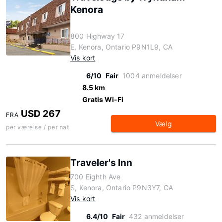
Kenora
800 Highway 17
E, Kenora, Ontario P9N1L9, CA
Vis kort
6/10
Fair
1004 anmeldelser
8.5 km
Gratis Wi-Fi
USD 267
FRA
Vælg
per værelse / per nat
Traveler's Inn
700 Eighth Ave
S, Kenora, Ontario P9N3Y7, CA
Vis kort
6.4/10
Fair
432 anmeldelser