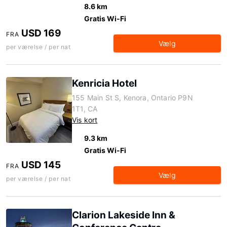
8.6 km
Gratis Wi-Fi
USD 169
FRA
Vælg
per værelse / per nat
Kenricia Hotel
155 Main St S, Kenora, Ontario P9N
1T1, CA
Vis kort
9.3 km
Gratis Wi-Fi
USD 145
FRA
Vælg
per værelse / per nat
Clarion Lakeside Inn &