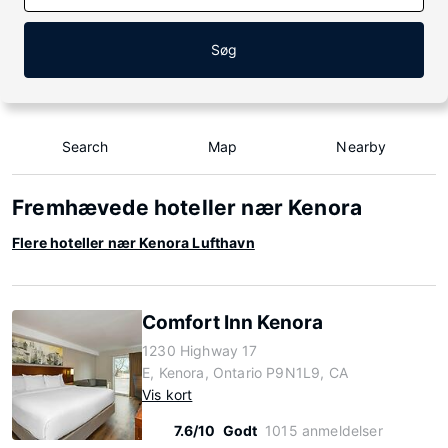
Søg
Search
Map
Nearby
Fremhævede hoteller nær Kenora
Flere hoteller nær Kenora Lufthavn
Comfort Inn Kenora
1230 Highway 17
E, Kenora, Ontario P9N1L9, CA
Vis kort
7.6/10
Godt
1015 anmeldelser