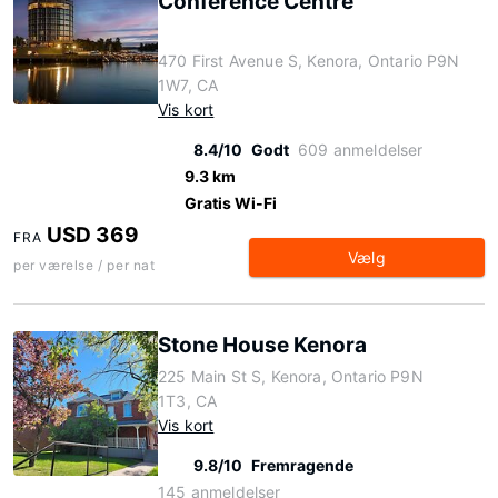
Conference Centre
470 First Avenue S, Kenora, Ontario P9N
1W7, CA
Vis kort
8.4/10
Godt
609 anmeldelser
9.3 km
Gratis Wi-Fi
USD 369
FRA
Vælg
per værelse / per nat
Stone House Kenora
225 Main St S, Kenora, Ontario P9N
1T3, CA
Vis kort
9.8/10
Fremragende
145 anmeldelser