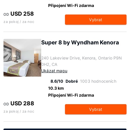
Připojení Wi-Fi zdarma
USD 258
OD
Vybrat
za pokoj / za noc
Super 8 by Wyndham Kenora
240 Lakeview Drive, Kenora, Ontario P9N
0H2, CA
Ukázat mapu
8.6/10
Dobré
1003 hodnoceních
10.3 km
Připojení Wi-Fi zdarma
USD 288
OD
Vybrat
za pokoj / za noc