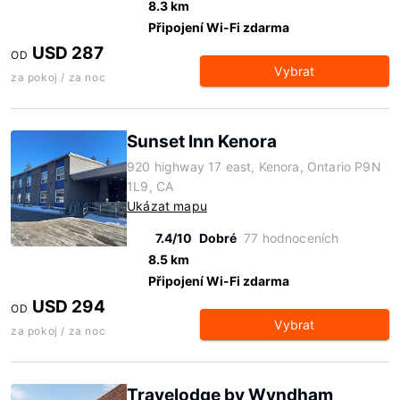
8.3 km
Připojení Wi-Fi zdarma
USD 287
OD
Vybrat
za pokoj / za noc
Sunset Inn Kenora
920 highway 17 east, Kenora, Ontario P9N
1L9, CA
Ukázat mapu
7.4/10
Dobré
77 hodnoceních
8.5 km
Připojení Wi-Fi zdarma
USD 294
OD
Vybrat
za pokoj / za noc
Travelodge by Wyndham