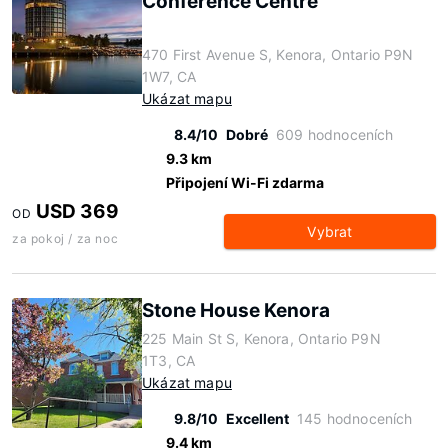
Conference Centre
470 First Avenue S, Kenora, Ontario P9N
1W7, CA
Ukázat mapu
8.4/10
Dobré
609 hodnoceních
9.3 km
Připojení Wi-Fi zdarma
USD 369
OD
Vybrat
za pokoj / za noc
Stone House Kenora
225 Main St S, Kenora, Ontario P9N
1T3, CA
Ukázat mapu
9.8/10
Excellent
145 hodnoceních
9.4 km