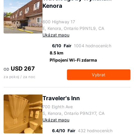
Kenora
800 Highway 17
E, Kenora, Ontario P9N1L9, CA
Ukázat mapu
6/10
Fair
1004 hodnoceních
8.5 km
Připojení Wi-Fi zdarma
USD 267
OD
Vybrat
za pokoj / za noc
Traveler's Inn
700 Eighth Ave
S, Kenora, Ontario P9N3Y7, CA
Ukázat mapu
6.4/10
Fair
432 hodnoceních