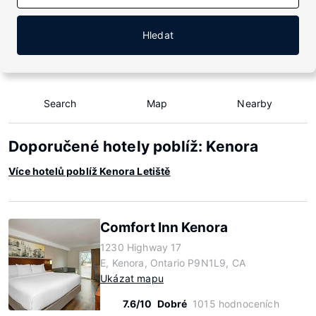
Hledat
Search
Map
Nearby
Doporučené hotely poblíž: Kenora
Více hotelů poblíž Kenora Letiště
Comfort Inn Kenora
1230 Highway 17
E, Kenora, Ontario P9N1L9, CA
Ukázat mapu
7.6/10
Dobré
1015 hodnoceních