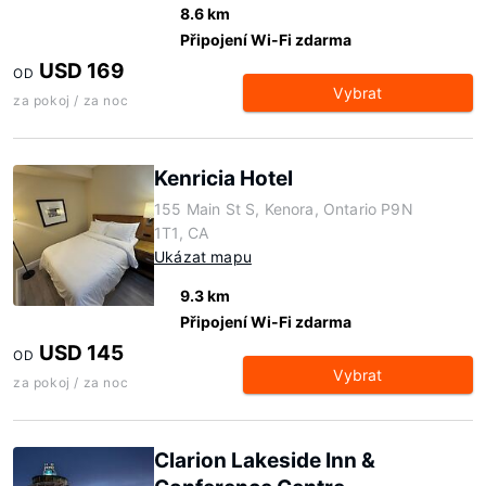
8.6 km
Připojení Wi-Fi zdarma
USD 169
OD
Vybrat
za pokoj / za noc
Kenricia Hotel
155 Main St S, Kenora, Ontario P9N
1T1, CA
Ukázat mapu
9.3 km
Připojení Wi-Fi zdarma
USD 145
OD
Vybrat
za pokoj / za noc
Clarion Lakeside Inn &