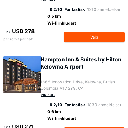
9.2/10
Fantastisk
1210 anmeldelser
0.5 km
Wi-fi inkludert
USD 278
FRA
Velg
per rom / per natt
Hampton Inn & Suites by Hilton
Kelowna Airport
1665 Innovation Drive, Kelowna, British
Columbia V1V 2Y9, CA
Vis kart
9.2/10
Fantastisk
1839 anmeldelser
0.6 km
Wi-fi inkludert
USD 271
FRA