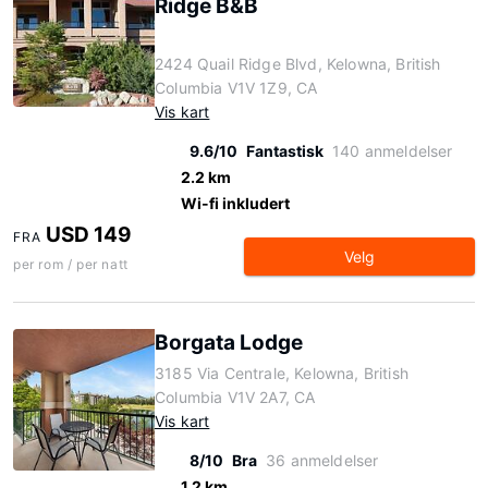
Ridge B&B
2424 Quail Ridge Blvd, Kelowna, British
Columbia V1V 1Z9, CA
Vis kart
9.6/10
Fantastisk
140 anmeldelser
2.2 km
Wi-fi inkludert
USD 149
FRA
Velg
per rom / per natt
Borgata Lodge
3185 Via Centrale, Kelowna, British
Columbia V1V 2A7, CA
Vis kart
8/10
Bra
36 anmeldelser
1.2 km