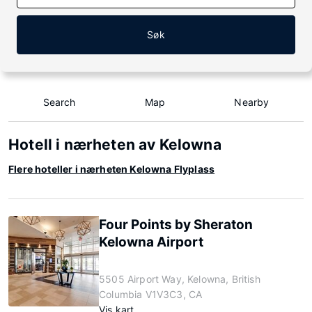
Søk
Search
Map
Nearby
Hotell i nærheten av Kelowna
Flere hoteller i nærheten Kelowna Flyplass
Four Points by Sheraton
Kelowna Airport
5505 Airport Way, Kelowna, British
Columbia V1V3C3, CA
Vis kart