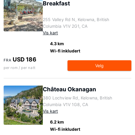
Breakfast
255 Valley Rd N, Kelowna, British
Columbia V1V 2G1, CA
Vis kart
4.3 km
Wi-fi inkludert
USD 186
FRA
Velg
per rom / per natt
Château Okanagan
380 Lochview Rd, Kelowna, British
Columbia V1V 1G8, CA
Vis kart
6.2 km
Wi-fi inkludert