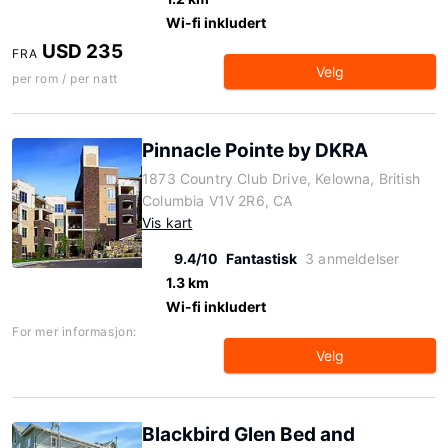
Wi-fi inkludert
USD 235
FRA
Velg
per rom / per natt
Pinnacle Pointe by DKRA
1873 Country Club Drive, Kelowna, British
Columbia V1V 2R6, CA
Vis kart
9.4/10
Fantastisk
3 anmeldelser
1.3 km
Wi-fi inkludert
For mer informasjon:
Velg
Blackbird Glen Bed and