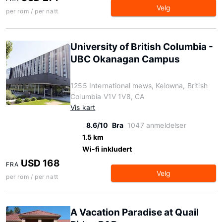
Velg
per rom / per natt
University of British Columbia -
UBC Okanagan Campus
1255 International mews, Kelowna, British
Columbia V1V 1V8, CA
Vis kart
8.6/10
Bra
1047 anmeldelser
1.5 km
Wi-fi inkludert
USD 168
FRA
Velg
per rom / per natt
A Vacation Paradise at Quail