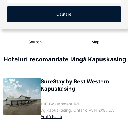
Căutare
Search
Map
Hoteluri recomandate lângă Kapuskasing
SureStay by Best Western
Kapuskasing
100 Government Rd
W, Kapuskasing, Ontario P5N 2X8, CA
Arată hartă