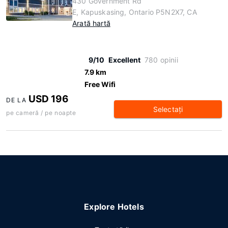
430 Government Rd
E, Kapuskasing, Ontario P5N2X7, CA
Arată hartă
9/10
Excellent
780 opinii
7.9 km
Free Wifi
USD 196
DE LA
Selectaţi
pe cameră / pe noapte
Explore Hotels