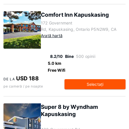
Comfort Inn Kapuskasing
172 Government
Rd, Kapuskasing, Ontario P5N2W9, CA
Arată hartă
8.2/10
Bine
500 opinii
5.0 km
Free Wifi
USD 188
DE LA
Selectaţi
pe cameră / pe noapte
Super 8 by Wyndham
Kapuskasing