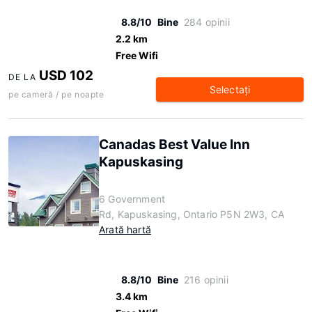
8.8/10
Bine
284 opinii
2.2 km
Free Wifi
USD 102
DE LA
Selectaţi
pe cameră / pe noapte
Canadas Best Value Inn
Kapuskasing
6 Government
Rd, Kapuskasing, Ontario P5N 2W3, CA
Arată hartă
8.8/10
Bine
216 opinii
3.4 km