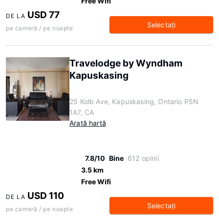
Free Wifi
USD 77
DE LA
Selectaţi
pe cameră / pe noapte
Travelodge by Wyndham
Kapuskasing
25 Kolb Ave, Kapuskasing, Ontario P5N
1A7, CA
Arată hartă
7.8/10
Bine
612 opinii
3.5 km
Free Wifi
USD 110
DE LA
Selectaţi
pe cameră / pe noapte