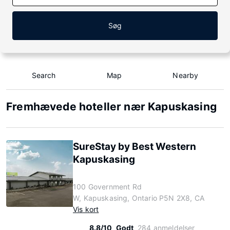
Søg
Search
Map
Nearby
Fremhævede hoteller nær Kapuskasing
SureStay by Best Western
Kapuskasing
100 Government Rd
W, Kapuskasing, Ontario P5N 2X8, CA
Vis kort
8.8/10
Godt
284 anmeldelser