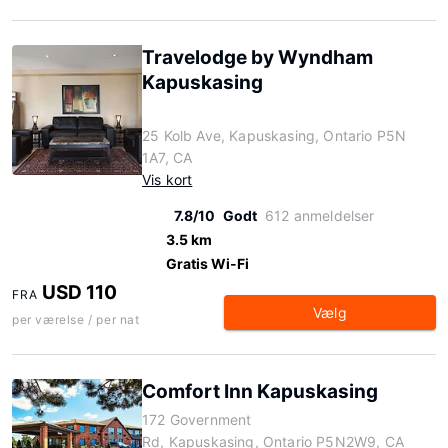
Travelodge by Wyndham
Kapuskasing
25 Kolb Ave, Kapuskasing, Ontario P5N
1A7, CA
Vis kort
7.8/10
Godt
612 anmeldelser
3.5 km
Gratis Wi-Fi
USD 110
FRA
Vælg
per værelse / per nat
Comfort Inn Kapuskasing
172 Government
Rd, Kapuskasing, Ontario P5N2W9, CA