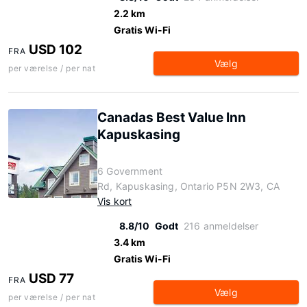
2.2 km
Gratis Wi-Fi
USD 102
FRA
Vælg
per værelse / per nat
Canadas Best Value Inn
Kapuskasing
6 Government
Rd, Kapuskasing, Ontario P5N 2W3, CA
Vis kort
8.8/10
Godt
216 anmeldelser
3.4 km
Gratis Wi-Fi
USD 77
FRA
Vælg
per værelse / per nat