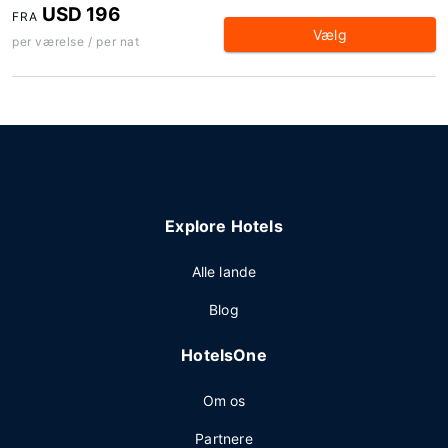
USD 196
FRA
Vælg
per værelse / per nat
Explore Hotels
Alle lande
Blog
HotelsOne
Om os
Partnere