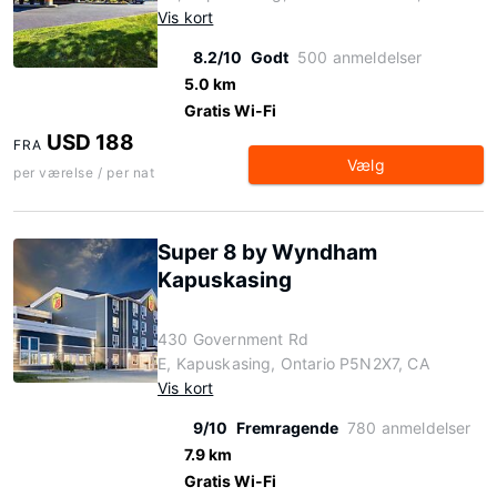
Vis kort
8.2/10
Godt
500 anmeldelser
5.0 km
Gratis Wi-Fi
USD 188
FRA
Vælg
per værelse / per nat
Super 8 by Wyndham
Kapuskasing
430 Government Rd
E, Kapuskasing, Ontario P5N2X7, CA
Vis kort
9/10
Fremragende
780 anmeldelser
7.9 km
Gratis Wi-Fi