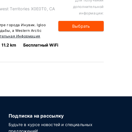
Для получения
дополнительной
est Territories X0E0T0, CA
информации:
тре города Инувик. Igloo
Выбрать
дьбы, а Western Arctic
тельная Информация
11.2 km
Бесплатный WiFi
Подписка на рассылку
Будьте в курсе новостей и специальных
предложений!