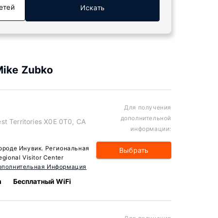
етей
Искать
Mike Zubko
Для получения
дополнительной
t Territories X0E 0T0, CA
информации:
городе Инувик. Региональная
Выбрать
gional Visitor Center
ополнительная Информация
m
Бесплатный WiFi