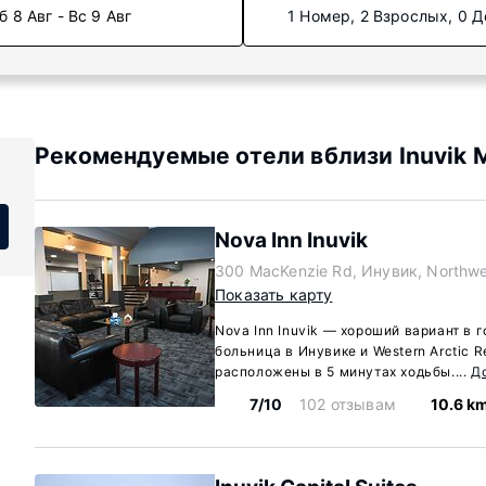
б 8 Авг - Вс 9 Авг
1 Номер, 2 Взрослых, 0 Д
Рекомендуемые отели вблизи Inuvik 
Nova Inn Inuvik
300 MacKenzie Rd, Инувик, Northwes
Показать карту
Nova Inn Inuvik — хороший вариант в 
больница в Инувике и Western Arctic Re
расположены в 5 минутах ходьбы....
Д
7/10
102 отзывам
10.6 k