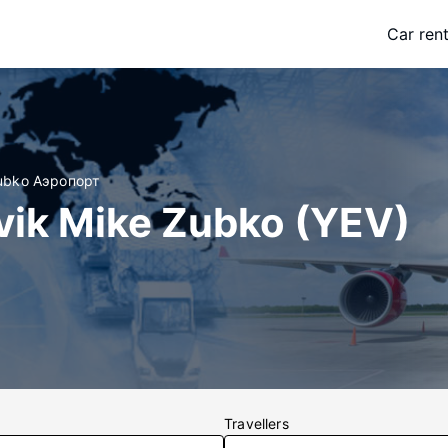
Car rent
Zubko Аэропорт
vik Mike Zubko (YEV)
Travellers