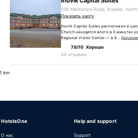
Inuvik Capital Suites
198 Mackenzie Road, Инувик, Northw
Показать карту
Inuvik Capital Suites расположен в цен
Church находится всего в 5 минутах хо
Regional Visitor Center — в 6...
Дополни
7.6/10
Хорошо
54 отзывам
.1 km
HotelsOne
Help and support
О нас
Support