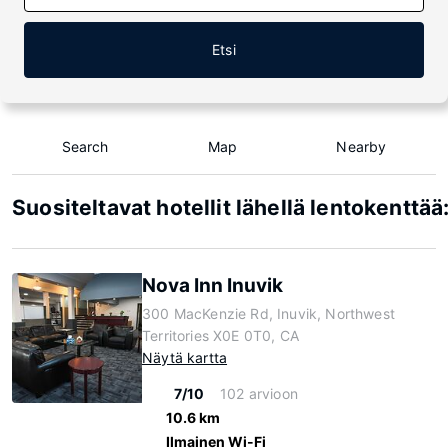
Etsi
Search
Map
Nearby
Suositeltavat hotellit lähellä lentokenttä
Nova Inn Inuvik
300 MacKenzie Rd, Inuvik, Northwest
Territories X0E 0T0, CA
Näytä kartta
7/10
102 arvioon
10.6 km
Ilmainen Wi-Fi