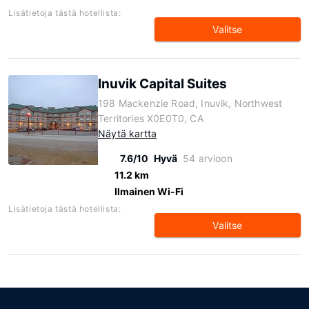
Lisätietoja tästä hotellista:
Valitse
Inuvik Capital Suites
198 Mackenzie Road, Inuvik, Northwest
Territories X0E0T0, CA
Näytä kartta
7.6/10
Hyvä
54 arvioon
11.2 km
Ilmainen Wi-Fi
Lisätietoja tästä hotellista:
Valitse