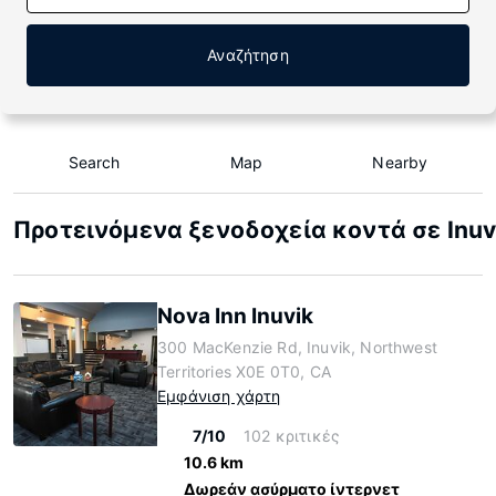
Αναζήτηση
Search
Map
Nearby
Προτεινόμενα ξενοδοχεία κοντά σε Inuv
Nova Inn Inuvik
300 MacKenzie Rd, Inuvik, Northwest
Territories X0E 0T0, CA
Εμφάνιση χάρτη
7/10
102 κριτικές
10.6 km
Δωρεάν ασύρματο ίντερνετ