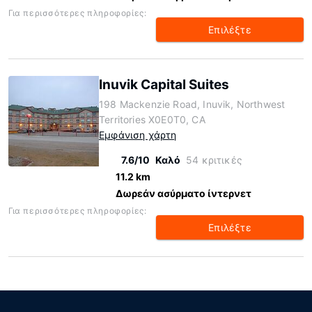
Για περισσότερες πληροφορίες:
Επιλέξτε
Inuvik Capital Suites
198 Mackenzie Road, Inuvik, Northwest
Territories X0E0T0, CA
Εμφάνιση χάρτη
7.6/10
Καλό
54 κριτικές
11.2 km
Δωρεάν ασύρματο ίντερνετ
Για περισσότερες πληροφορίες:
Επιλέξτε