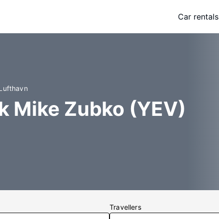
Car rentals
 Lufthavn
ik Mike Zubko (YEV)
Travellers