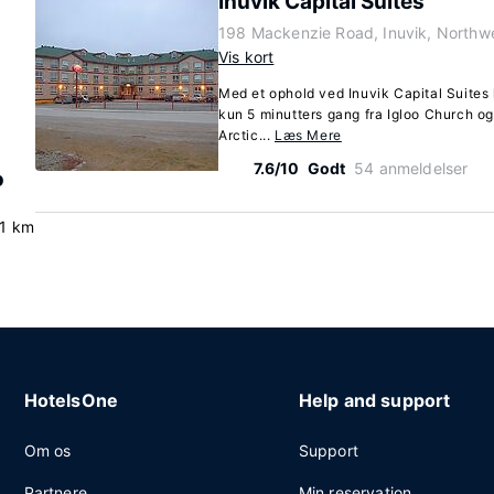
Inuvik Capital Suites
198 Mackenzie Road, Inuvik, Northwe
Vis kort
Med et ophold ved Inuvik Capital Suites h
kun 5 minutters gang fra Igloo Church og
Arctic...
Læs Mere
7.6/10
Godt
54 anmeldelser
o
.1 km
HotelsOne
Help and support
Om os
Support
Partnere
Min reservation