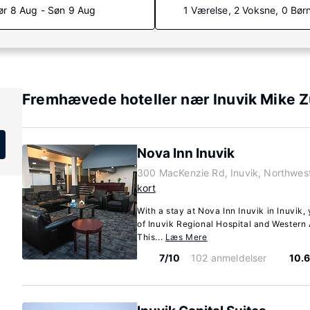
ør 8 Aug - Søn 9 Aug
1 Værelse, 2 Voksne, 0 Bør
Fremhævede hoteller nær Inuvik Mike 
Nova Inn Inuvik
300 MacKenzie Rd, Inuvik, Northwest
kort
With a stay at Nova Inn Inuvik in Inuvik,
of Inuvik Regional Hospital and Western A
This...
Læs Mere
7/10
102 anmeldelser
10.