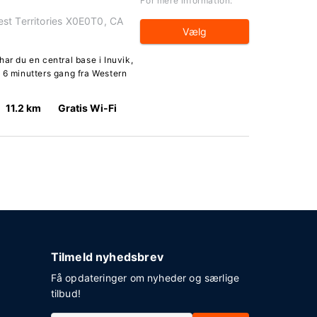
For mere information:
st Territories X0E0T0, CA
Vælg
ar du en central base i Inuvik,
 6 minutters gang fra Western
11.2 km
Gratis Wi-Fi
Tilmeld nyhedsbrev
Få opdateringer om nyheder og særlige
tilbud!