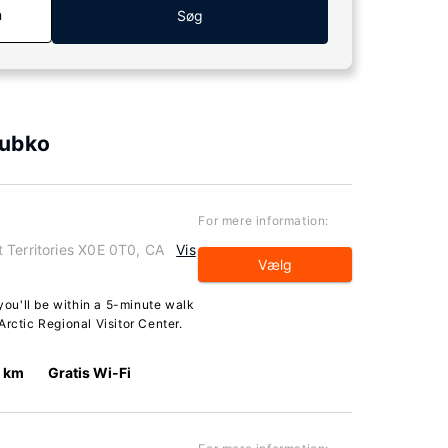
n
Søg
Zubko
For mere information:
 Territories X0E 0T0, CA
Vis
Vælg
 you'll be within a 5-minute walk
rctic Regional Visitor Center.
6 km
Gratis Wi-Fi