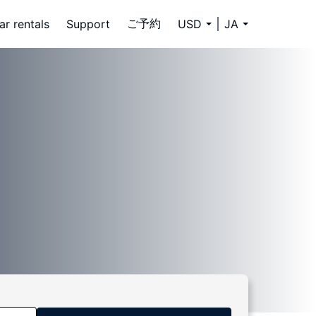
ご予約
ar rentals
Support
USD
JA