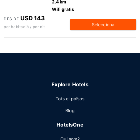
2.4 km
Wifi gratis
USD 143
DES DE
Selecciona
per habitació / per nit
Explore Hotels
Tots el països
Blog
HotelsOne
Qui som?