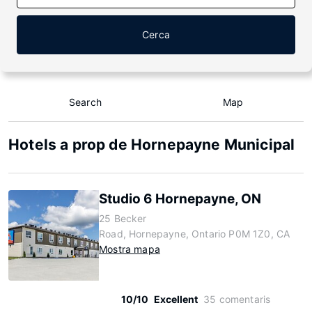
Cerca
Search
Map
Hotels a prop de Hornepayne Municipal
Studio 6 Hornepayne, ON
25 Becker
Road, Hornepayne, Ontario P0M 1Z0, CA
Mostra mapa
10/10
Excellent
35 comentaris