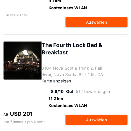
9.1 km
Kostenloses WLAN
Für mehr Info:
Auswählen
The Fourth Lock Bed &
Breakfast
3104 Nova Scotia Trunk 2, Fall
River, Nova Scotia B2T 1J5, CA
Karte anzeigen
8.6/10
Gut
512 bewertungen
11.2 km
Kostenloses WLAN
USD 201
AB
Auswählen
pro Zimmer / pro Nacht