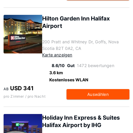
Hilton Garden Inn Halifax
Airport
200 Pratt and Whitney Dr, Goffs, Nova
Scotia B2T 0A2, CA
Karte anzeigen
8.6/10
Gut
1472 bewertungen
3.6 km
Kostenloses WLAN
USD 341
AB
Auswählen
pro Zimmer / pro Nacht
Holiday Inn Express & Suites
Halifax Airport by IHG