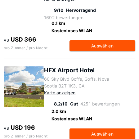
9/10
Hervorragend
1692 bewertungen
0.1 km
Kostenloses WLAN
USD 366
AB
Auswählen
pro Zimmer / pro Nacht
HFX Airport Hotel
60 Sky Blvd Goffs, Goffs, Nova
Scotia B2T 1K3, CA
Karte anzeigen
8.2/10
Gut
4251 bewertungen
2.0 km
Kostenloses WLAN
USD 196
AB
Auswählen
pro Zimmer / pro Nacht