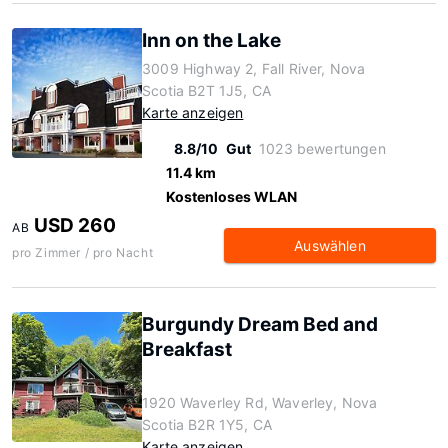
Inn on the Lake
3009 Highway 2, Fall River, Nova
Scotia B2T 1J5, CA
Karte anzeigen
8.8/10
Gut
1023 bewertungen
11.4 km
Kostenloses WLAN
USD 260
AB
Auswählen
pro Zimmer / pro Nacht
Burgundy Dream Bed and
Breakfast
1920 Waverley Rd, Waverley, Nova
Scotia B2R 1Y5, CA
Karte anzeigen