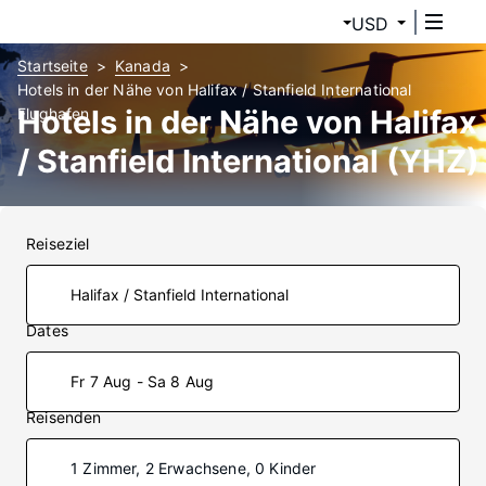
USD
Startseite
Kanada
Hotels in der Nähe von Halifax / Stanfield International
Hotels in der Nähe von Halifax
Flughafen
/ Stanfield International (YHZ)
Reiseziel
Dates
Fr 7 Aug - Sa 8 Aug
Reisenden
1 Zimmer, 2 Erwachsene, 0 Kinder