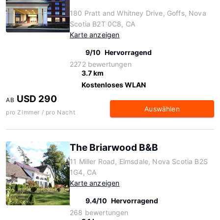
180 Pratt and Whitney Drive, Goffs, Nova
Scotia B2T 0C8, CA
Karte anzeigen
9/10
Hervorragend
2272 bewertungen
3.7 km
Kostenloses WLAN
USD 290
AB
Auswählen
pro Zimmer / pro Nacht
The Briarwood B&B
11 Miller Road, Elmsdale, Nova Scotia B2S
1G4, CA
Karte anzeigen
9.4/10
Hervorragend
268 bewertungen