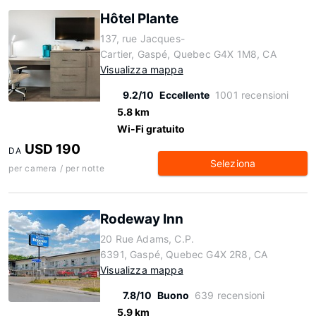
Hôtel Plante
137, rue Jacques-
Cartier, Gaspé, Quebec G4X 1M8, CA
Visualizza mappa
9.2/10
Eccellente
1001 recensioni
5.8 km
Wi-Fi gratuito
USD 190
DA
Seleziona
per camera / per notte
Rodeway Inn
20 Rue Adams, C.P.
6391, Gaspé, Quebec G4X 2R8, CA
Visualizza mappa
7.8/10
Buono
639 recensioni
5.9 km