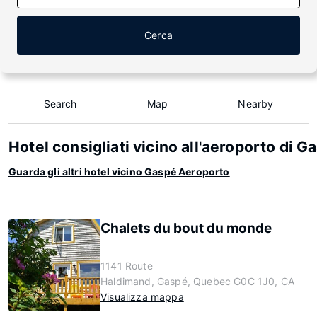
Cerca
Search
Map
Nearby
Hotel consigliati vicino all'aeroporto di G
Guarda gli altri hotel vicino Gaspé Aeroporto
Chalets du bout du monde
1141 Route
Haldimand, Gaspé, Quebec G0C 1J0, CA
Visualizza mappa