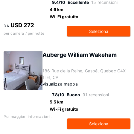
9.4/10
Eccellente
15 recensioni
4.6 km
Wi-Fi gratuito
USD 272
DA
Seleziona
per camera / per notte
Auberge William Wakeham
186 Rue de la Reine, Gaspé, Quebec G4X
1T6, CA
Visualizza mappa
7.8/10
Buono
91 recensioni
5.5 km
Wi-Fi gratuito
Per maggiori informazioni:
Seleziona