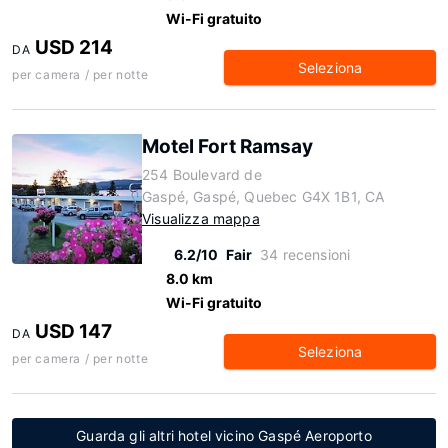
Wi-Fi gratuito
USD 214
DA
Seleziona
per camera / per notte
Motel Fort Ramsay
254 Boulevard de
Gaspé, Gaspé, Quebec G4X 1B1, CA
Visualizza mappa
6.2/10
Fair
34 recensioni
8.0 km
Wi-Fi gratuito
USD 147
DA
Seleziona
per camera / per notte
Guarda gli altri hotel vicino Gaspé Aeroporto