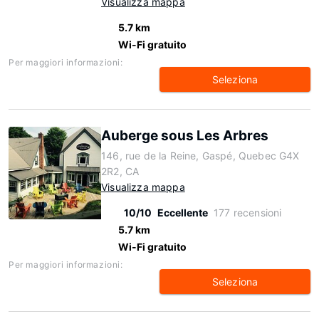
Visualizza mappa
5.7 km
Wi-Fi gratuito
Per maggiori informazioni:
Seleziona
Auberge sous Les Arbres
146, rue de la Reine, Gaspé, Quebec G4X
2R2, CA
Visualizza mappa
10/10
Eccellente
177 recensioni
5.7 km
Wi-Fi gratuito
Per maggiori informazioni:
Seleziona