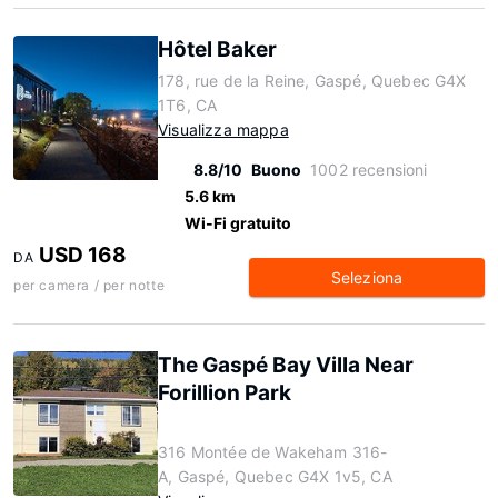
Hôtel Baker
178, rue de la Reine, Gaspé, Quebec G4X
1T6, CA
Visualizza mappa
8.8/10
Buono
1002 recensioni
5.6 km
Wi-Fi gratuito
USD 168
DA
Seleziona
per camera / per notte
The Gaspé Bay Villa Near
Forillion Park
316 Montée de Wakeham 316-
A, Gaspé, Quebec G4X 1v5, CA